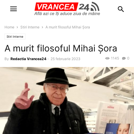
Home
Stiri Interne
A murit filosoful Mihai Șora
Stiri Interne
A murit filosoful Mihai Șora
1145
0
By
Redactia Vrancea24
-
25 februarie 2023