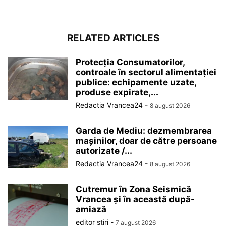
RELATED ARTICLES
Protecția Consumatorilor,
controale în sectorul alimentației
publice: echipamente uzate,
produse expirate,...
Redactia Vrancea24
-
8 august 2026
Garda de Mediu: dezmembrarea
mașinilor, doar de către persoane
autorizate /...
Redactia Vrancea24
-
8 august 2026
Cutremur în Zona Seismică
Vrancea și în această după-
amiază
editor stiri
-
7 august 2026