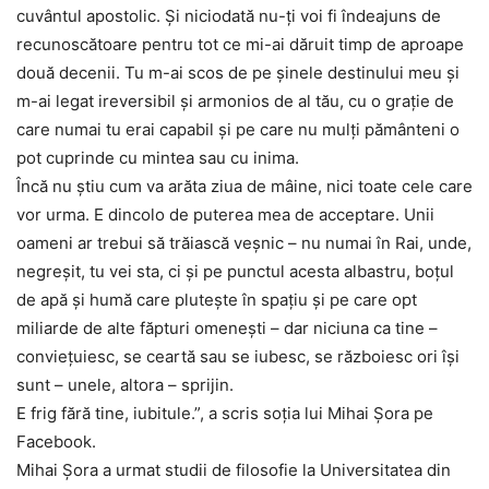
cuvântul apostolic. Și niciodată nu-ți voi fi îndeajuns de
recunoscătoare pentru tot ce mi-ai dăruit timp de aproape
două decenii. Tu m-ai scos de pe șinele destinului meu și
m-ai legat ireversibil și armonios de al tău, cu o grație de
care numai tu erai capabil și pe care nu mulți pământeni o
pot cuprinde cu mintea sau cu inima.
Încă nu știu cum va arăta ziua de mâine, nici toate cele care
vor urma. E dincolo de puterea mea de acceptare. Unii
oameni ar trebui să trăiască veșnic – nu numai în Rai, unde,
negreșit, tu vei sta, ci și pe punctul acesta albastru, boțul
de apă și humă care plutește în spațiu și pe care opt
miliarde de alte făpturi omenești – dar niciuna ca tine –
conviețuiesc, se ceartă sau se iubesc, se războiesc ori își
sunt – unele, altora – sprijin.
E frig fără tine, iubitule.”, a scris soția lui Mihai Șora pe
Facebook.
Mihai Șora a urmat studii de filosofie la Universitatea din