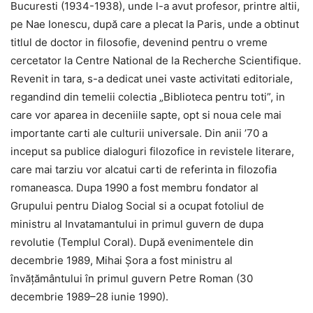
Bucuresti (1934-1938), unde l-a avut profesor, printre altii,
pe Nae Ionescu, după care a plecat la Paris, unde a obtinut
titlul de doctor in filosofie, devenind pentru o vreme
cercetator la Centre National de la Recherche Scientifique.
Revenit in tara, s-a dedicat unei vaste activitati editoriale,
regandind din temelii colectia „Biblioteca pentru toti”, in
care vor aparea in deceniile sapte, opt si noua cele mai
importante carti ale culturii universale. Din anii ’70 a
inceput sa publice dialoguri filozofice in revistele literare,
care mai tarziu vor alcatui carti de referinta in filozofia
romaneasca. Dupa 1990 a fost membru fondator al
Grupului pentru Dialog Social si a ocupat fotoliul de
ministru al Invatamantului in primul guvern de dupa
revolutie (Templul Coral). După evenimentele din
decembrie 1989, Mihai Șora a fost ministru al
învățământului în
primul guvern Petre Roman
(30
decembrie 1989–28 iunie 1990).