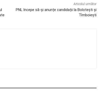
Articolul următor
ul
PNL începe să-și anunțe candidații la Bolotești și
ate
Tîmboiești