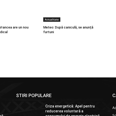
Actualitate
rancea are un nou
Meteo: După caniculă, se anunță
dical
furtuni
STIRI POPULARE
C
Criza energetică: Apel pentru
Ac
reducerea voluntară a
So