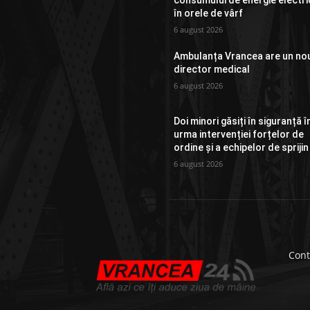
consumului de energie electri
în orele de vârf
6 august 2026
Ambulanța Vrancea are un no
director medical
6 august 2026
Doi minori găsiți în siguranță î
urma intervenției forțelor de
ordine și a echipelor de sprijin
6 august 2026
Cont