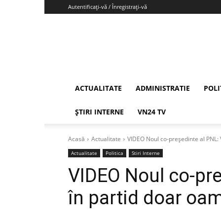
Autentificați-vă / Înregistrați-vă
Vrancea24
ACTUALITATE
ADMINISTRATIE
POLI
ȘTIRI INTERNE
VN24 TV
Acasă
Actualitate
VIDEO Noul co-preşedinte al PNL: 
Actualitate
Politica
Stiri Interne
VIDEO Noul co-pre
în partid doar oam