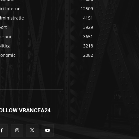
iri Interne
12509
ministratie
4151
port
3929
ocsani
3651
litica
3218
conomic
2082
OLLOW VRANCEA24