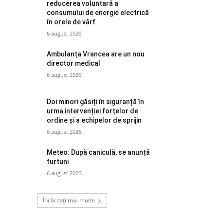
reducerea voluntară a
consumului de energie electrică
în orele de vârf
6 august 2026
Ambulanța Vrancea are un nou
director medical
6 august 2026
Doi minori găsiți în siguranță în
urma intervenției forțelor de
ordine și a echipelor de sprijin
6 august 2026
Meteo: După caniculă, se anunță
furtuni
6 august 2026
Încărcați mai multe