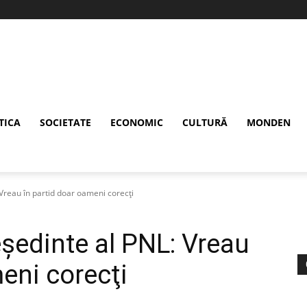
TICA
SOCIETATE
ECONOMIC
CULTURĂ
MONDEN
Vreau în partid doar oameni corecţi
şedinte al PNL: Vreau
eni corecţi