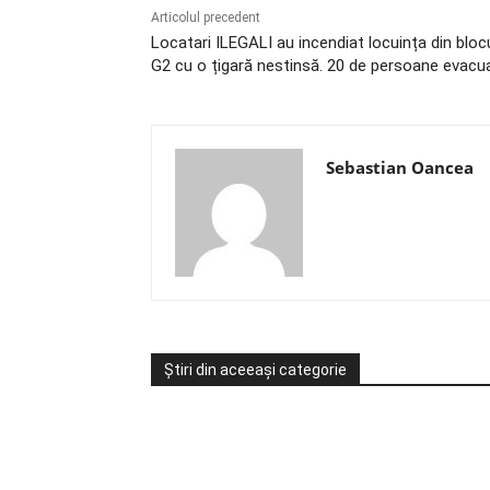
Articolul precedent
Locatari ILEGALI au incendiat locuința din bloc
G2 cu o țigară nestinsă. 20 de persoane evacu
Sebastian Oancea
Știri din aceeași categorie