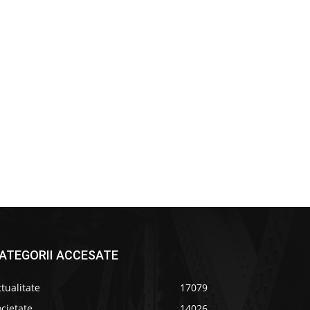
ATEGORII ACCESATE
tualitate
17079
cietate
14026