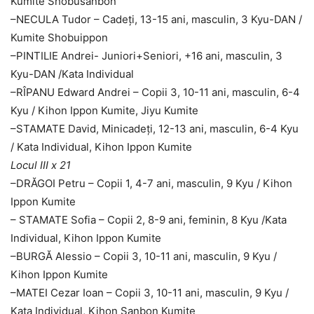
Kumite Shobusanbon
–
NECULA Tudor – Cadeți, 13-15 ani, masculin, 3 Kyu-DAN /
Kumite Shobuippon
–
PINTILIE Andrei- Juniori+Seniori, +16 ani, masculin, 3
Kyu-DAN /Kata Individual
–
RÎPANU Edward Andrei – Copii 3, 10-11 ani, masculin, 6-4
Kyu / Kihon Ippon Kumite, Jiyu Kumite
–
STAMATE David, Minicadeți, 12-13 ani, masculin, 6-4 Kyu
/ Kata Individual, Kihon Ippon Kumite
Locul III x 21
–
DRĂGOI Petru – Copii 1, 4-7 ani, masculin, 9 Kyu / Kihon
Ippon Kumite
–
STAMATE Sofia – Copii 2, 8-9 ani, feminin, 8 Kyu /Kata
Individual, Kihon Ippon Kumite
–
BURGĂ Alessio – Copii 3, 10-11 ani, masculin, 9 Kyu /
Kihon Ippon Kumite
–
MATEI Cezar Ioan – Copii 3, 10-11 ani, masculin, 9 Kyu /
Kata Individual, Kihon Sanbon Kumite