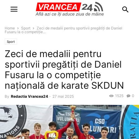
Home
Sport
Zeci de medalii pentru sportivii pregătiți de Daniel
Fusaru la o competiție...
Sport
Zeci de medalii pentru
sportivii pregătiți de Daniel
Fusaru la o competiție
națională de karate SKDUN
1525
0
By
Redactia Vrancea24
-
27 mai 2025