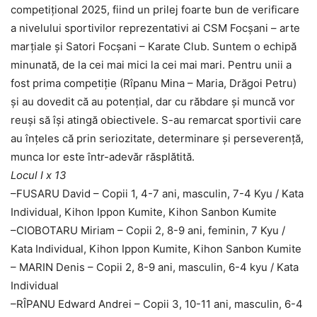
competițional 2025, fiind un prilej foarte bun de verificare
a nivelului sportivilor reprezentativi ai CSM Focșani – arte
marțiale și Satori Focșani – Karate Club. Suntem o echipă
minunată, de la cei mai mici la cei mai mari. Pentru unii a
fost prima competiție (Rîpanu Mina – Maria, Drăgoi Petru)
și au dovedit că au potențial, dar cu răbdare și muncă vor
reuși să își atingă obiectivele. S-au remarcat sportivii care
au înțeles că prin seriozitate, determinare și perseverență,
munca lor este într-adevăr răsplătită.
Locul I x 13
–
FUSARU David – Copii 1, 4-7 ani, masculin, 7-4 Kyu / Kata
Individual, Kihon Ippon Kumite, Kihon Sanbon Kumite
–
CIOBOTARU Miriam – Copii 2, 8-9 ani, feminin, 7 Kyu /
Kata Individual, Kihon Ippon Kumite, Kihon Sanbon Kumite
–
MARIN Denis – Copii 2, 8-9 ani, masculin, 6-4 kyu / Kata
Individual
–
RÎPANU Edward Andrei – Copii 3, 10-11 ani, masculin, 6-4