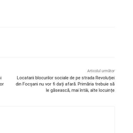
Articolul următor
i
Locatarii blocurilor sociale de pe strada Revoluției
tor
din Focșani nu vor fi dați afară. Primăria trebuie să
le găsească, mai întâi, alte locuințe