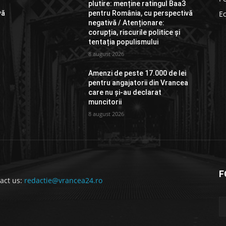
plutire: menține ratingul Baa3
vă
pentru România, cu perspectivă
E
negativă / Atenționare:
corupția, riscurile politice și
tentația populismului
8 august 2026
Amenzi de peste 17.000 de lei
a
pentru angajatorii din Vrancea
care nu și-au declarat
muncitorii
8 august 2026
F
act us:
redactie@vrancea24.ro