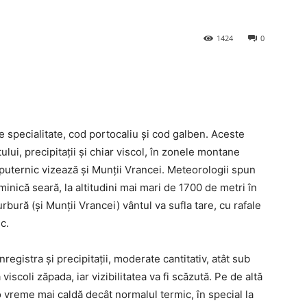
1424
0
e specialitate, cod portocaliu și cod galben. Aceste
ntului, precipitații și chiar viscol, în zonele montane
t puternic vizează și Munții Vrancei. Meteorologii spun
nică seară, la altitudini mai mari de 1700 de metri în
rbură (și Munții Vrancei) vântul va sufla tare, cu rafale
c.
gistra și precipitații, moderate cantitativ, atât sub
viscoli zăpada, iar vizibilitatea va fi scăzută. Pe de altă
 vreme mai caldă decât normalul termic, în special la