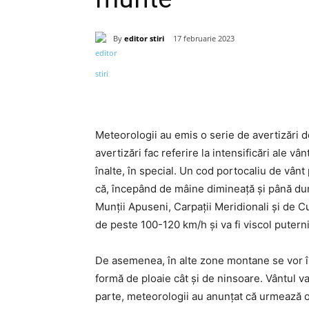
By
editor stiri
17 februarie 2023
Acțiune
Meteorologii au emis o serie de avertizări d
avertizări fac referire la intensificări ale vâ
înalte, în special. Un cod portocaliu de vân
că, începând de mâine dimineață și până dumi
Munții Apuseni, Carpații Meridionali și de Cu
de peste 100-120 km/h și va fi viscol puterni
De asemenea, în alte zone montane se vor înre
formă de ploaie cât și de ninsoare. Vântul va 
parte, meteorologii au anunțat că urmează o