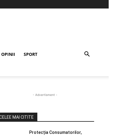
OPINII
SPORT
- Advertisment -
CELEE MAI CITITE
Protecția Consumatorilor,