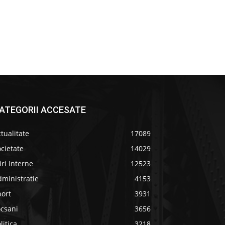
ATEGORII ACCESATE
tualitate
17089
cietate
14029
iri Interne
12523
ministratie
4153
port
3931
ocsani
3656
litica
3218