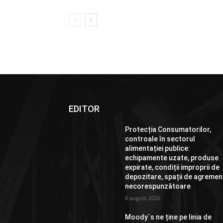
EDITOR
Protecția Consumatorilor,
controale în sectorul
alimentației publice:
echipamente uzate, produse
expirate, condiții improprii de
depozitare, spații de agremen
necorespunzătoare
8 august 2026
Moody`s ne ține pe linia de