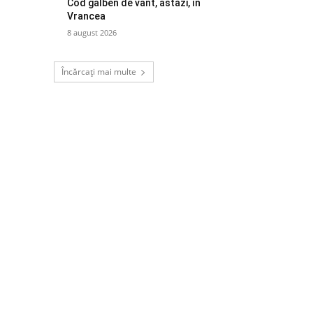
Cod galben de vânt, astăzi, în
Vrancea
8 august 2026
Încărcați mai multe