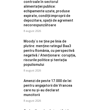
controale în sectorul
alimentației publice:
echipamente uzate, produse
expirate, condiții improprii de
depozitare, spații de agrement
necorespunzătoare
8 august 2026
Moody`s ne ține pe linia de
plutire: menține ratingul Baa3
pentru România, cu perspectivă
negativă / Atenționare: corupția,
riscurile politice și tentația
populismului
8 august 2026
Amenzi de peste 17.000 de lei
pentru angajatorii din Vrancea
care nu și-au declarat
muncitorii
8 august 2026