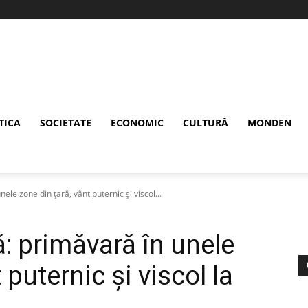
TICA
SOCIETATE
ECONOMIC
CULTURĂ
MONDEN
le zone din țară, vânt puternic și viscol...
: primăvară în unele
 puternic și viscol la