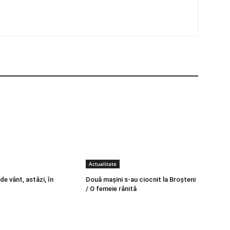
Actualitate
e vânt, astăzi, în
Două mașini s-au ciocnit la Broșteni
/ O femeie rănită