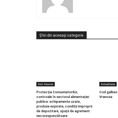
Știri din aceeași categorie
Stiri Interne
Actualitate
Protecția Consumatorilor,
Cod galben d
controale în sectorul alimentației
Vrancea
publice: echipamente uzate,
produse expirate, condiții improprii
de depozitare, spații de agrement
necorespunzătoare