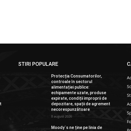
STIRI POPULARE
C
Protecția Consumatorilor,
Ac
controale în sectorul
So
alimentației publice:
echipamente uzate, produse
St
expirate, condiții improprii de
Ad
t
depozitare, spații de agrement
necorespunzătoare
S
8 august 2026
F
Moody`s ne ține pe linia de
Po