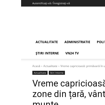
Autentificați-vă / Înregistrați-vă
Vrancea24
ACTUALITATE
ADMINISTRATIE
POLI
ȘTIRI INTERNE
VN24 TV
Acasă
Actualitate
Vreme capricioasă: primăvară în une
Actualitate
Stiri Interne
Vreme capricioasă
zone din țară, vânt
munte