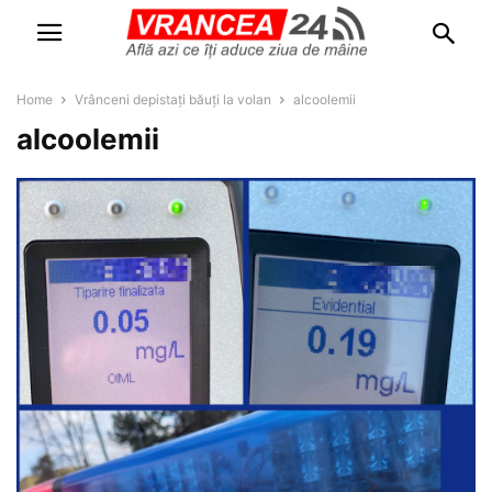
Home
Vrânceni depistați băuți la volan
alcoolemii
alcoolemii