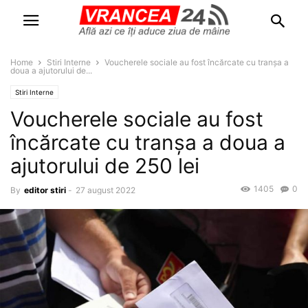
Home
Stiri Interne
Voucherele sociale au fost încărcate cu tranșa a
doua a ajutorului de...
Stiri Interne
Voucherele sociale au fost
încărcate cu tranșa a doua a
ajutorului de 250 lei
1405
0
By
editor stiri
-
27 august 2022