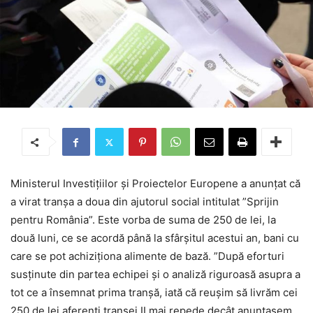
Ministerul Investițiilor și Proiectelor Europene a anunțat că
a virat tranșa a doua din ajutorul social intitulat ”Sprijin
pentru România”. Este vorba de suma de 250 de lei, la
două luni, ce se acordă până la sfârșitul acestui an, bani cu
care se pot achiziționa alimente de bază. ”După eforturi
susţinute din partea echipei şi o analiză riguroasă asupra a
tot ce a însemnat prima tranşă, iată că reuşim să livrăm cei
250 de lei aferenţi tranşei II mai repede decât anunţasem.