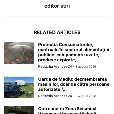
editor stiri
RELATED ARTICLES
Protecția Consumatorilor,
controale în sectorul alimentației
publice: echipamente uzate,
produse expirate,...
Redactia Vrancea24
-
8 august 2026
Garda de Mediu: dezmembrarea
mașinilor, doar de către persoane
autorizate /...
Redactia Vrancea24
-
8 august 2026
Cutremur în Zona Seismică
Vrancea și în această după-