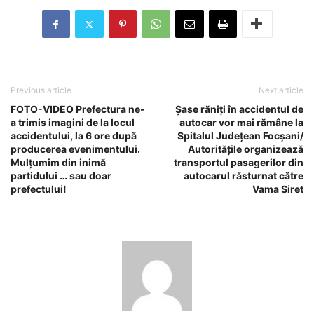
Previous article
Next article
FOTO-VIDEO Prefectura ne-
Șase răniți în accidentul de
a trimis imagini de la locul
autocar vor mai rămâne la
accidentului, la 6 ore după
Spitalul Județean Focșani/
producerea evenimentului.
Autoritățile organizează
Mulțumim din inimă
transportul pasagerilor din
partidului … sau doar
autocarul răsturnat către
prefectului!
Vama Siret