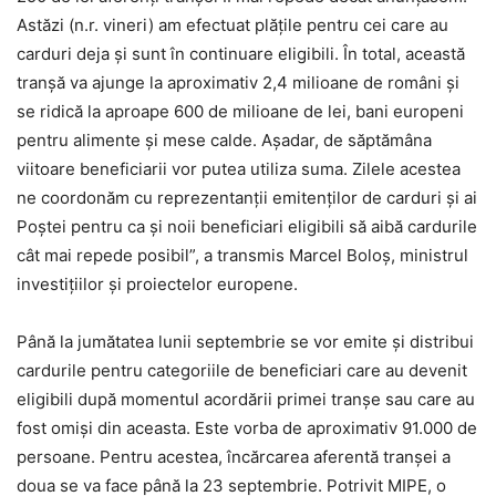
Astăzi (n.r. vineri) am efectuat plăţile pentru cei care au
carduri deja şi sunt în continuare eligibili. În total, această
tranşă va ajunge la aproximativ 2,4 milioane de români şi
se ridică la aproape 600 de milioane de lei, bani europeni
pentru alimente şi mese calde. Aşadar, de săptămâna
viitoare beneficiarii vor putea utiliza suma. Zilele acestea
ne coordonăm cu reprezentanţii emitenţilor de carduri şi ai
Poştei pentru ca şi noii beneficiari eligibili să aibă cardurile
cât mai repede posibil”, a transmis Marcel Boloş, ministrul
investițiilor și proiectelor europene.
Până la jumătatea lunii septembrie se vor emite şi distribui
cardurile pentru categoriile de beneficiari care au devenit
eligibili după momentul acordării primei tranşe sau care au
fost omişi din aceasta. Este vorba de aproximativ 91.000 de
persoane. Pentru acestea, încărcarea aferentă tranşei a
doua se va face până la 23 septembrie. Potrivit MIPE, o