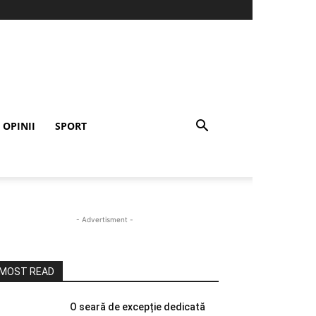
OPINII
SPORT
- Advertisment -
MOST READ
O seară de excepție dedicată