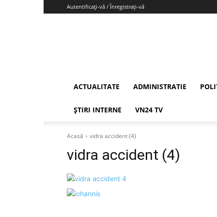
Autentificați-vă / Înregistrați-vă
Vrancea24
ACTUALITATE
ADMINISTRATIE
POLI
ȘTIRI INTERNE
VN24 TV
Acasă
vidra accident (4)
vidra accident (4)