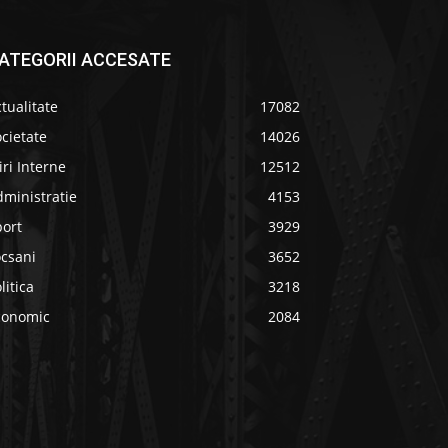
ATEGORII ACCESATE
tualitate
17082
cietate
14026
iri Interne
12512
ministratie
4153
port
3929
ocsani
3652
litica
3218
conomic
2084