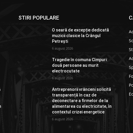
STIRI POPULARE
C
O seară de excepție dedicată
Ac
muzicii clasice la Crângul
So
Petrești
6 august 2026
St
Ad
Tragedie în comuna Cîmpuri:
două persoane au murit
S
electrocutate
F
6 august 2026
Po
ă
Antreprenorii vrânceni solicită
E
transparență în caz de
deconectare a firmelor de la
n
alimentarea cu electricitate, în
contextul crizei energetice
6 august 2026