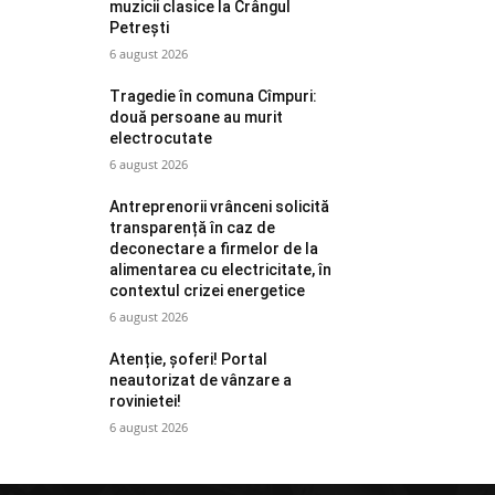
muzicii clasice la Crângul
Petrești
6 august 2026
Tragedie în comuna Cîmpuri:
două persoane au murit
electrocutate
6 august 2026
Antreprenorii vrânceni solicită
transparență în caz de
deconectare a firmelor de la
alimentarea cu electricitate, în
contextul crizei energetice
6 august 2026
Atenție, șoferi! Portal
neautorizat de vânzare a
rovinietei!
6 august 2026