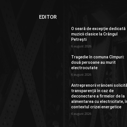
EDITOR
O seară de excepție dedicată
muzicii clasice la Crângul
Petrești
6 august 2026
Tragedie în comuna Cîmpuri:
două persoane au murit
electrocutate
6 august 2026
Antreprenorii vrânceni solicit
transparență în caz de
deconectare a firmelor de la
alimentarea cu electricitate, î
contextul crizei energetice
6 august 2026