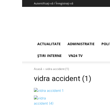
Autentificați-vă / Înregistrați-vă
Vrancea24
ACTUALITATE
ADMINISTRATIE
POLI
ȘTIRI INTERNE
VN24 TV
Acasă
vidra accident (1)
vidra accident (1)