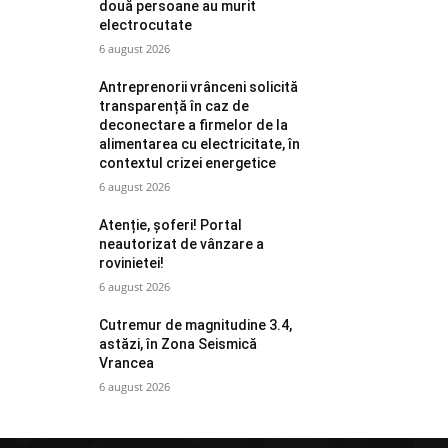
două persoane au murit
electrocutate
6 august 2026
Antreprenorii vrânceni solicită
transparență în caz de
deconectare a firmelor de la
alimentarea cu electricitate, în
contextul crizei energetice
6 august 2026
Atenție, șoferi! Portal
neautorizat de vânzare a
rovinietei!
6 august 2026
Cutremur de magnitudine 3.4,
astăzi, în Zona Seismică
Vrancea
6 august 2026