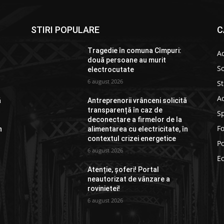
STIRI POPULARE
C
Tragedie în comuna Cîmpuri:
Ac
două persoane au murit
So
electrocutate
6 august 2026
St
Ad
ă
Antreprenorii vrânceni solicită
transparență în caz de
S
deconectare a firmelor de la
F
n
alimentarea cu electricitate, în
contextul crizei energetice
Po
6 august 2026
E
Atenție, șoferi! Portal
neautorizat de vânzare a
rovinietei!
6 august 2026