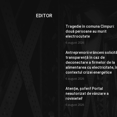
EDITOR
Tragedie în comuna Cîmpuri:
două persoane au murit
electrocutate
6 august 2026
Antreprenorii vrânceni solicit
transparență în caz de
deconectare a firmelor de la
alimentarea cu electricitate, î
contextul crizei energetice
6 august 2026
Atenție, șoferi! Portal
neautorizat de vânzare a
rovinietei!
6 august 2026