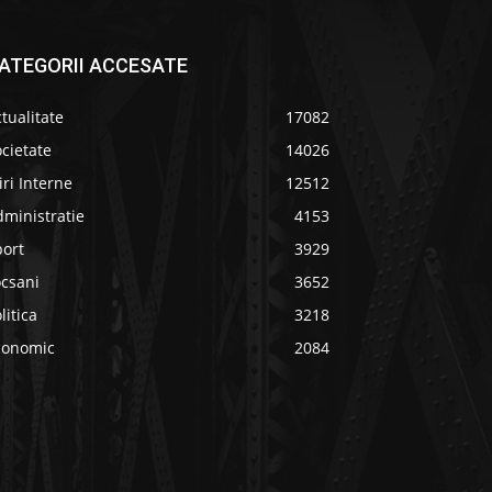
ATEGORII ACCESATE
tualitate
17082
cietate
14026
iri Interne
12512
ministratie
4153
port
3929
ocsani
3652
litica
3218
conomic
2084