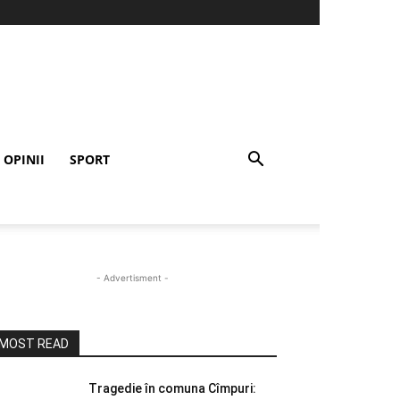
OPINII
SPORT
- Advertisment -
MOST READ
Tragedie în comuna Cîmpuri: