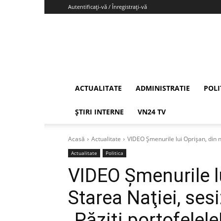
Autentificați-vă / Înregistrați-vă
Vrancea24
ACTUALITATE
ADMINISTRATIE
POLI
ȘTIRI INTERNE
VN24 TV
Acasă
Actualitate
VIDEO Şmenurile lui Oprişan, din n
Actualitate
Politica
VIDEO Şmenurile lu
Starea Naţiei, ses
„Păziţi portofelele