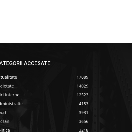
ATEGORII ACCESATE
tualitate
17089
cietate
14029
iri Interne
12523
ministratie
4153
port
3931
ocsani
3656
litica
3218