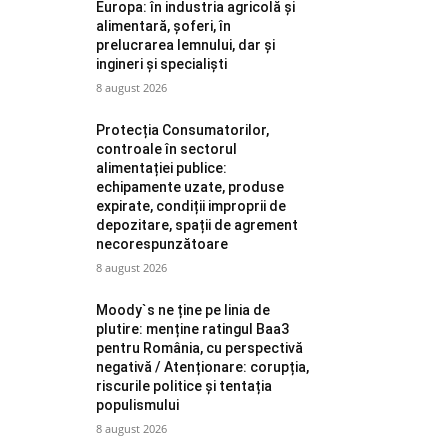
Europa: în industria agricolă și
alimentară, șoferi, în
prelucrarea lemnului, dar și
ingineri și specialiști
8 august 2026
Protecția Consumatorilor,
controale în sectorul
alimentației publice:
echipamente uzate, produse
expirate, condiții improprii de
depozitare, spații de agrement
necorespunzătoare
8 august 2026
Moody`s ne ține pe linia de
plutire: menține ratingul Baa3
pentru România, cu perspectivă
negativă / Atenționare: corupția,
riscurile politice și tentația
populismului
8 august 2026