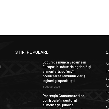
STIRI POPULARE
C
Locuri de muncă vacante în
Ac
i
Europa: în industria agricolă și
So
alimentară, șoferi, în
prelucrarea lemnului, dar și
St
ingineri și specialiști
Ad
8 august 2026
S
Protecția Consumatorilor,
F
controale în sectorul
alimentației publice:
Po