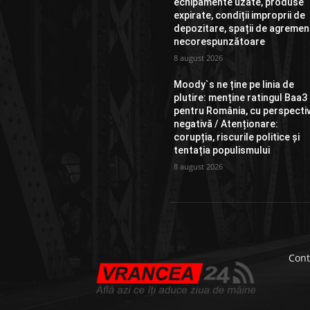
echipamente uzate, produse
expirate, condiții improprii de
depozitare, spații de agremen
necorespunzătoare
8 august 2026
Moody`s ne ține pe linia de
plutire: menține ratingul Baa3
pentru România, cu perspecti
negativă / Atenționare:
corupția, riscurile politice și
tentația populismului
8 august 2026
Cont