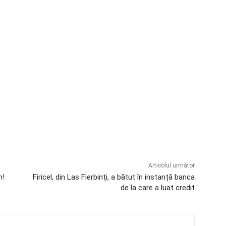
Articolul următor
m!
Firicel, din Las Fierbinți, a bătut în instanță banca
de la care a luat credit