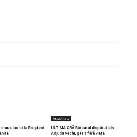
4
Actualitate
s-au ciocnit la Broșteni
ULTIMA ORĂ Bărbatul dispărut din
ănită
Adjudu Vechi, găsit fără viață