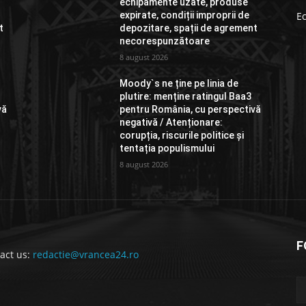
echipamente uzate, produse
expirate, condiții improprii de
E
t
depozitare, spații de agrement
necorespunzătoare
8 august 2026
Moody`s ne ține pe linia de
plutire: menține ratingul Baa3
vă
pentru România, cu perspectivă
negativă / Atenționare:
corupția, riscurile politice și
tentația populismului
8 august 2026
F
act us:
redactie@vrancea24.ro