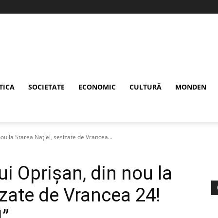
TICA
SOCIETATE
ECONOMIC
CULTURĂ
MONDEN
ou la Starea Naţiei, sesizate de Vrancea...
i Oprişan, din nou la
izate de Vrancea 24!
!”