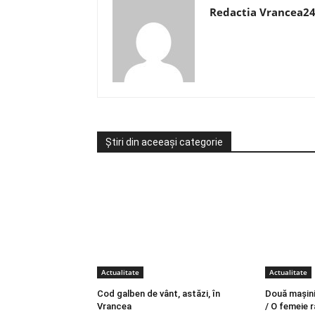
Redactia Vrancea2
Știri din aceeași categorie
Actualitate
Actualitate
Cod galben de vânt, astăzi, în
Două mașini 
Vrancea
/ O femeie r