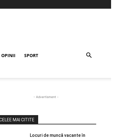
OPINII
SPORT
- Advertisment -
CELEE MAI CITITE
Locuri de muncă vacante în