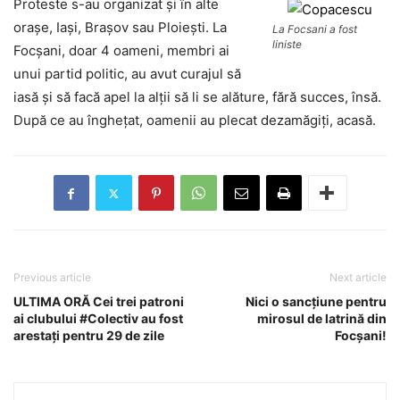
Proteste s-au organizat şi în alte
oraşe, Iaşi, Braşov sau Ploieşti. La
La Focsani a fost
liniste
Focşani, doar 4 oameni, membri ai
unui partid politic, au avut curajul să
iasă şi să facă apel la alţii să li se alăture, fără succes, însă.
După ce au îngheţat, oamenii au plecat dezamăgiţi, acasă.
Previous article
Next article
ULTIMA ORĂ Cei trei patroni
Nici o sancţiune pentru
ai clubului #Colectiv au fost
mirosul de latrină din
arestaţi pentru 29 de zile
Focşani!