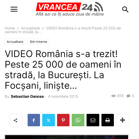
Home
Actualitate
VIDEO România s-a trezit! Peste 25 000 de
oameni în stradă, la...
Actualitate
Stiri Interne
VIDEO România s-a trezit!
Peste 25 000 de oameni în
stradă, la Bucureşti. La
Focşani, linişte…
818
0
By
Sebastian Oancea
-
4 noiembrie 2015