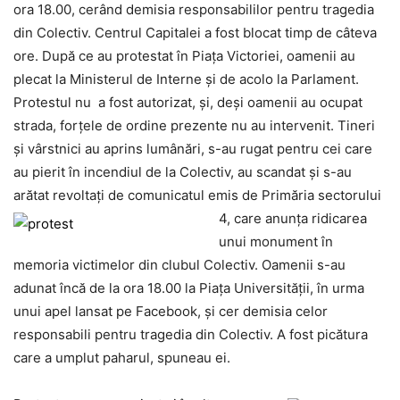
ora 18.00, cerând demisia responsabililor pentru tragedia
din Colectiv. Centrul Capitalei a fost blocat timp de câteva
ore. După ce au protestat în Piaţa Victoriei, oamenii au
plecat la Ministerul de Interne şi de acolo la Parlament.
Protestul nu a fost autorizat, şi, deşi oamenii au ocupat
strada, forţele de ordine prezente nu au intervenit. Tineri
şi vârstnici au aprins lumânări, s-au rugat pentru cei care
au pierit în incendiul de la Colectiv, au scandat şi s-au
arătat revoltaţi de comunicatul emis de Primăria sectorului
4, care anunţa ridicarea
unui monument în
memoria victimelor din clubul Colectiv. Oamenii s-au
adunat încă de la ora 18.00 la Piaţa Universităţii, în urma
unui apel lansat pe Facebook, şi cer demisia celor
responsabili pentru tragedia din Colectiv. A fost picătura
care a umplut paharul, spuneau ei.