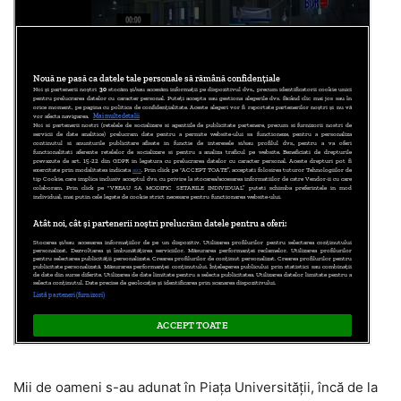
Mii de oameni s-au adunat în Piaţa Universităţii, încă de la