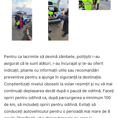
Pentru ca lacrimile să devină zâmbete, polițiștii i-au
asigurat că le sunt alături, i-au încurajat și le-au oferit
indicații, pliante cu informații utile sau recomandări
preventive pentru a ajunge în siguranță la destinație.
Conștientizați nivelul oboselii la volan resimțit și nu vă mai
continuați deplasarea decât după o pauză de odihnă. Faceți
opriri pentru odihnă ca, după parcurgerea a minimum 100
de km, să includeți opriri pentru odihnă. Evitați să
conduceți autovehiculul pentru o perioadă mai mare de 8