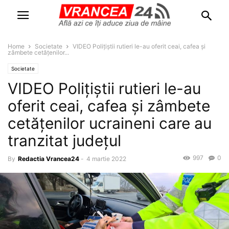
Home
Societate
VIDEO Polițiștii rutieri le-au oferit ceai, cafea și
zâmbete cetățenilor...
Societate
VIDEO Polițiștii rutieri le-au
oferit ceai, cafea și zâmbete
cetățenilor ucraineni care au
tranzitat județul
997
0
By
Redactia Vrancea24
-
4 martie 2022