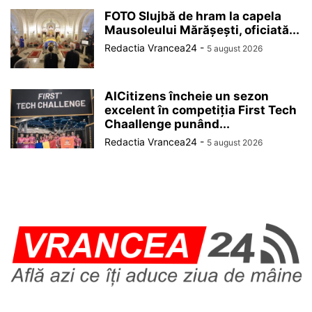
FOTO Slujbă de hram la capela
Mausoleului Mărășești, oficiată...
Redactia Vrancea24
-
5 august 2026
AICitizens încheie un sezon
excelent în competiția First Tech
Chaallenge punând...
Redactia Vrancea24
-
5 august 2026