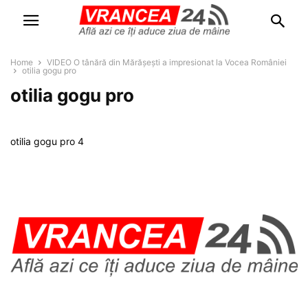
Home
VIDEO O tânără din Mărășești a impresionat la Vocea României
otilia gogu pro
otilia gogu pro
otilia gogu pro 4