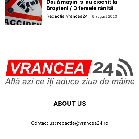
Două mașini s-au ciocnit la
Broșteni / O femeie rănită
Redactia Vrancea24
-
8 august 2026
ABOUT US
Contact us:
redactie@vrancea24.ro