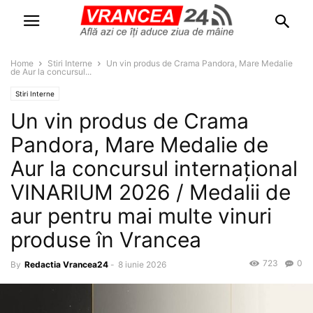
Home
Stiri Interne
Un vin produs de Crama Pandora, Mare Medalie
de Aur la concursul...
Stiri Interne
Un vin produs de Crama
Pandora, Mare Medalie de
Aur la concursul internațional
VINARIUM 2026 / Medalii de
aur pentru mai multe vinuri
produse în Vrancea
723
0
By
Redactia Vrancea24
-
8 iunie 2026