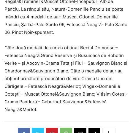
Regală&Traminer&Muscat Ottonel-Începuturi Alb de
Panciu. La rândul său, Natura-Domeniile Panciu se poate
mândri cu 4 medalii de aur: Muscat Ottonel-Domeniile
Panciu, Șarbă-Palo Santo 06, Fetească Neagră- Palo Santo
06, Pinot Noir-spumant.
Câte două medalii de aur au obținut Beciul Domnesc –
Fetească Neagră Grand Reserve și Busuioacă de Bohotin
Verite – și Apcovin-Crama Tata și Fiul – Sauvignon Blanc și
Chardonnay&Sauvignon Blanc. Câte o medalie de aur au
obținut următorii producători de vin: Crama Unu din
Cârligele – Fetească Neagră&Merlot; Vingex-Domeniile
Cotești – Muscat Ottonel&Sauvignon Blanc; Vitisim Coteși-
Crama Pandora – Cabernet Sauvignon&Fetească
Neagră&Merlot.