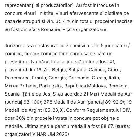
reprezentanţi ai producătorilor). Au fost introduse în
concurs vinuri liniștite, vinuri efervescente şi distilate pe
baza de struguri şi vin. 35,4 % din totalul probelor înscrise
au fost din afara României – țara organizatoare.
Jurizarea s-a desfăşurat cu 7 comisii a câte 5 judecători /
comisie, fiecare comisie fiind condusă de câte un
preşedinte. Numărul total al judecătorilor a fost 41,
provenind din 16 ţări: Belgia, Bulgaria, Canada, Cipru,
Danemarca, Franța, Georgia, Germania, Grecia, Italia,
Marea Britanie, Portugalia, Republica Moldova, România,
Spania, Țările de Jos. S-au acordat: 21 Mari Medalii de Aur
(punctaj 93-100); 376 Medalii de Aur (punctaj 89-92,9); 19
Medalii de Argint (85-88,9). Conform Regulamentului OIV,
doar 30% din probele intrate în concurs pot obţine o
medalie. Ultima medie pentru medalii a fost 88,67. (sursa:
organizatori VINARIUM 2026)