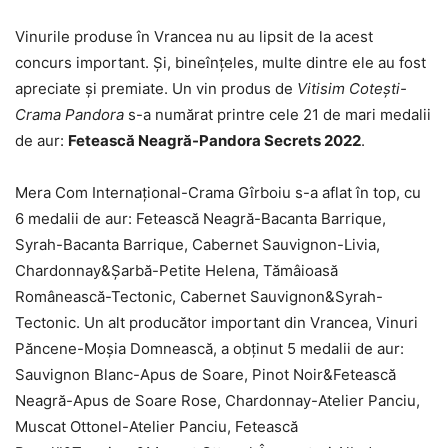
Vinurile produse în Vrancea nu au lipsit de la acest
concurs important. Și, bineînțeles, multe dintre ele au fost
apreciate și premiate. Un vin produs de
Vitisim Cotești-
Crama Pandora
s-a numărat printre cele 21 de mari medalii
de aur:
Fetească Neagră-Pandora Secrets 2022
.
Mera Com Internațional-Crama Gîrboiu s-a aflat în top, cu
6 medalii de aur: Fetească Neagră-Bacanta Barrique,
Syrah-Bacanta Barrique, Cabernet Sauvignon-Livia,
Chardonnay&Șarbă-Petite Helena, Tămâioasă
Românească-Tectonic, Cabernet Sauvignon&Syrah-
Tectonic. Un alt producător important din Vrancea, Vinuri
Păncene-Moșia Domnească, a obținut 5 medalii de aur:
Sauvignon Blanc-Apus de Soare, Pinot Noir&Fetească
Neagră-Apus de Soare Rose, Chardonnay-Atelier Panciu,
Muscat Ottonel-Atelier Panciu, Fetească