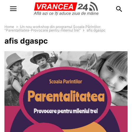
Home
Un nou workshop din programul Școala Părinților:
”Parentalitatea-Provocare pentru mileniul trei”
afis dgaspc
afis dgaspc