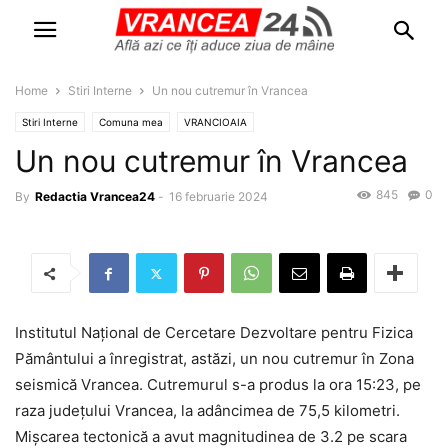
Home
Stiri Interne
Un nou cutremur în Vrancea
Stiri Interne
Comuna mea
VRANCIOAIA
Un nou cutremur în Vrancea
845
0
By
Redactia Vrancea24
-
16 februarie 2024
Institutul Național de Cercetare Dezvoltare pentru Fizica
Pământului a înregistrat, astăzi, un nou cutremur în Zona
seismică Vrancea. Cutremurul s-a produs la ora 15:23, pe
raza județului Vrancea, la adâncimea de 75,5 kilometri.
Mișcarea tectonică a avut magnitudinea de 3.2 pe scara