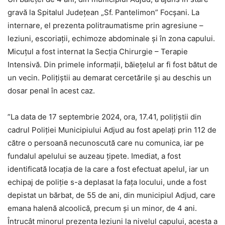
gravă la Spitalul Județean „Sf. Pantelimon” Focșani. La
internare, el prezenta politraumatisme prin agresiune –
leziuni, escoriații, echimoze abdominale și în zona capului.
Micuțul a fost internat la Secția Chirurgie – Terapie
Intensivă. Din primele informații, băiețelul ar fi fost bătut de
un vecin. Polițiștii au demarat cercetările și au deschis un
dosar penal în acest caz.
”La data de 17 septembrie 2024, ora, 17.41, polițiștii din
cadrul Poliției Municipiului Adjud au fost apelați prin 112 de
către o persoană necunoscută care nu comunica, iar pe
fundalul apelului se auzeau țipete. Imediat, a fost
identificată locația de la care a fost efectuat apelul, iar un
echipaj de poliție s-a deplasat la fața locului, unde a fost
depistat un bărbat, de 55 de ani, din municipiul Adjud, care
emana halenă alcoolică, precum și un minor, de 4 ani.
Întrucât minorul prezenta leziuni la nivelul capului, acesta a