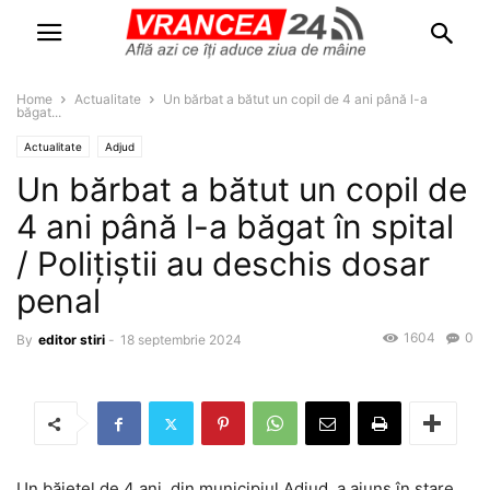
Home
Actualitate
Un bărbat a bătut un copil de 4 ani până l-a
băgat...
Actualitate
Adjud
Un bărbat a bătut un copil de
4 ani până l-a băgat în spital
/ Polițiștii au deschis dosar
penal
1604
0
By
editor stiri
-
18 septembrie 2024
Un băiețel de 4 ani, din municipiul Adjud, a ajuns în stare