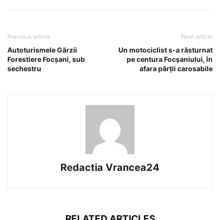
Previous article
Next article
Autoturismele Gărzii
Un motociclist s-a răsturnat
Forestiere Focșani, sub
pe centura Focșaniului, în
sechestru
afara părții carosabile
Redactia Vrancea24
RELATED ARTICLES