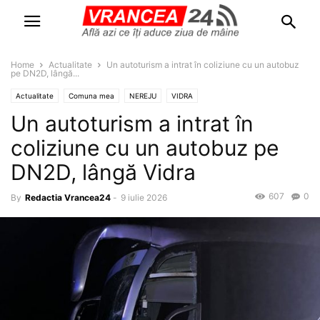
Home
Actualitate
Un autoturism a intrat în coliziune cu un autobuz
pe DN2D, lângă...
Actualitate
Comuna mea
NEREJU
VIDRA
Un autoturism a intrat în
coliziune cu un autobuz pe
DN2D, lângă Vidra
607
0
By
Redactia Vrancea24
-
9 iulie 2026