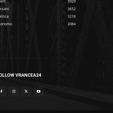
port
3929
ocsani
3652
litica
3218
conomic
2084
OLLOW VRANCEA24