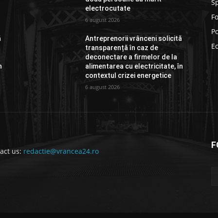
S
electrocutate
F
6 august 2026
Po
ă
Antreprenorii vrânceni solicită
E
transparență în caz de
deconectare a firmelor de la
n
alimentarea cu electricitate, în
contextul crizei energetice
6 august 2026
F
act us:
redactie@vrancea24.ro