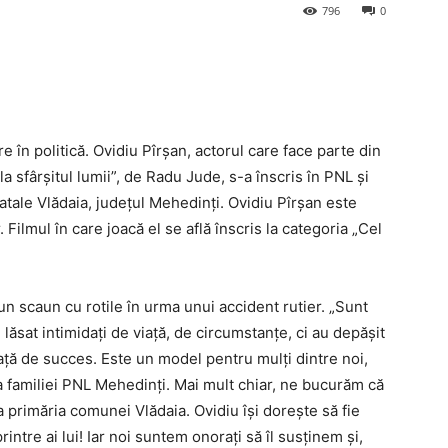
796
0
 în politică. Ovidiu Pîrșan, actorul care face parte din
la sfârşitul lumii”, de Radu Jude, s-a înscris în PNL şi
atale Vlădaia, județul Mehedinți. Ovidiu Pîrşan este
ilmul în care joacă el se află înscris la categoria „Cel
n scaun cu rotile în urma unui accident rutier. „Sunt
lăsat intimidaţi de viaţă, de circumstanţe, ci au depăşit
aţă de succes. Este un model pentru mulţi dintre noi,
 familiei PNL Mehedinţi. Mai mult chiar, ne bucurăm că
 la primăria comunei Vlădaia.
Ovidiu își dorește să fie
intre ai lui! Iar noi suntem onorați să îl susținem și,