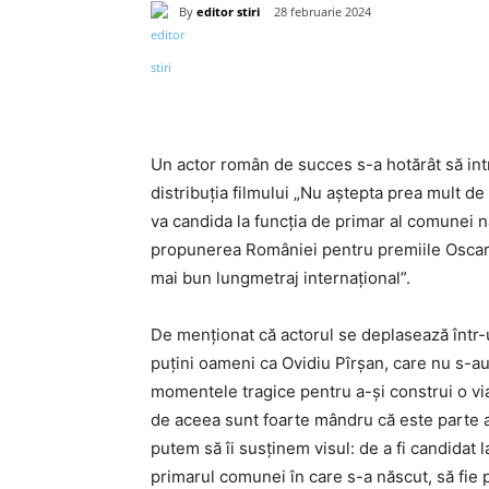
By
editor stiri
28 februarie 2024
Acțiune
Un actor român de succes s-a hotărât să intre
distribuţia filmului „Nu aştepta prea mult de 
va candida la funcția de primar al comunei n
propunerea României pentru premiile Oscar. F
mai bun lungmetraj internațional”.
De menționat că actorul se deplasează într-u
puţini oameni ca Ovidiu Pîrşan, care nu s-au 
momentele tragice pentru a-şi construi o vi
de aceea sunt foarte mândru că este parte a
putem să îi susţinem visul: de a fi candidat
primarul comunei în care s-a născut, să fie pr