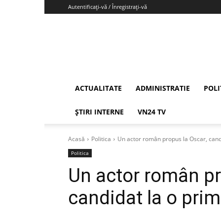
Autentificați-vă / Înregistrați-vă
Vrancea24
ACTUALITATE
ADMINISTRATIE
POLI
ȘTIRI INTERNE
VN24 TV
Acasă
Politica
Un actor român propus la Oscar, cand
Politica
Un actor român pr
candidat la o prim