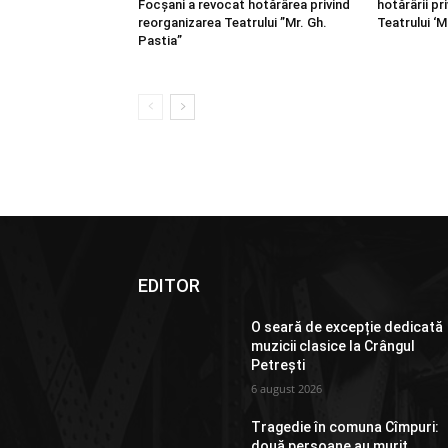
Focșani a revocat hotărârea privind
hotărârii pr
reorganizarea Teatrului ”Mr. Gh.
Teatrului ‘M
Pastia”
EDITOR
O seară de excepție dedicată
muzicii clasice la Crângul
Petrești
6 august 2026
Tragedie în comuna Cîmpuri:
două persoane au murit