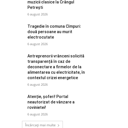
muzicii clasice la Crângul
Petrești
6 august 2026
Tragedie în comuna Cîmpuri:
două persoane au murit
electrocutate
6 august 2026
Antreprenorii vrânceni solicită
transparență în caz de
deconectare a firmelor de la
alimentarea cu electricitate, în
contextul crizei energetice
6 august 2026
Atenție, șoferi! Portal
neautorizat de vânzare a
rovinietei!
6 august 2026
Încărcați mai multe