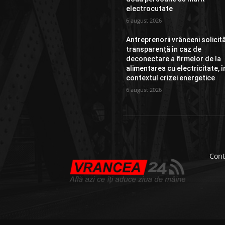
electrocutate
6 august 2026
Antreprenorii vrânceni solicit
transparență în caz de
deconectare a firmelor de la
alimentarea cu electricitate, î
contextul crizei energetice
6 august 2026
Cont