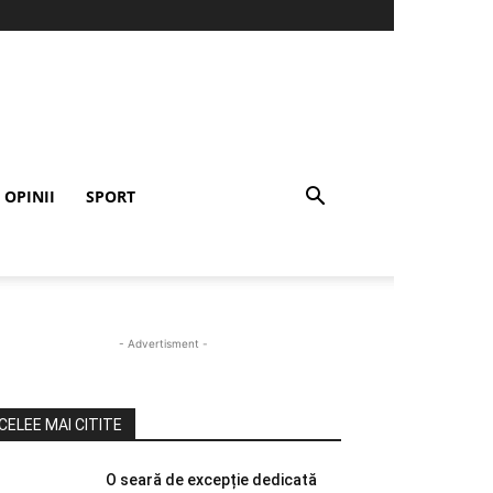
OPINII
SPORT
- Advertisment -
CELEE MAI CITITE
O seară de excepție dedicată