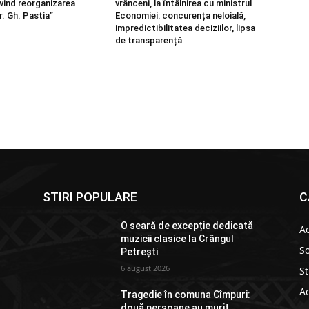
ivind reorganizarea
vrânceni, la întâlnirea cu ministrul
r. Gh. Pastia”
Economiei: concurența neloială,
impredictibilitatea deciziilor, lipsa
de transparență
STIRI POPULARE
C
O seară de excepție dedicată
Ac
muzicii clasice la Crângul
So
Petrești
6 august 2026
St
Ad
Tragedie în comuna Cîmpuri:
două persoane au murit