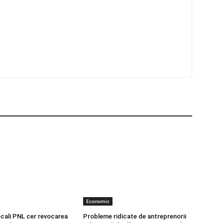
Economic
locali PNL cer revocarea
Probleme ridicate de antreprenorii