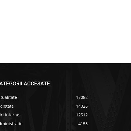
ATEGORII ACCESATE
tualitate
17082
cietate
14026
iri Interne
12512
ministratie
4153