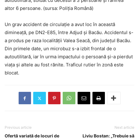
autoutilitară, soldat cu decesul a 3 persoane și rănirea
altor 6 persoane. (sursa: Poliția Română)
Un grav accident de circulație a avut loc în această
dimineață, pe DN2-E85, între Adjud și Bacău. Accidentul s-
a produs pe raza localității Valea Seacă, din județul Bacău.
Din primele date, un microbuz s-a izbit frontal de o
autoutilitară, iar în urma impactului o persoană și-a pierdut
viața și altele au fost rănite. Traficul rutier în zonă este
blocat.
Previous article
Next article
Ofertă variată de locuri de
Liviu Bostan: „Trebuie să