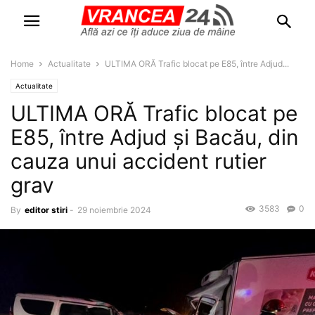
Home
Actualitate
ULTIMA ORĂ Trafic blocat pe E85, între Adjud...
Actualitate
ULTIMA ORĂ Trafic blocat pe
E85, între Adjud și Bacău, din
cauza unui accident rutier
grav
3583
0
By
editor stiri
-
29 noiembrie 2024