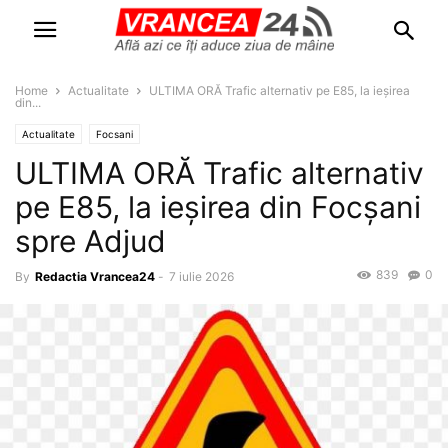
Home
Actualitate
ULTIMA ORĂ Trafic alternativ pe E85, la ieșirea
din...
Actualitate
Focsani
ULTIMA ORĂ Trafic alternativ
pe E85, la ieșirea din Focșani
spre Adjud
839
0
By
Redactia Vrancea24
-
7 iulie 2026