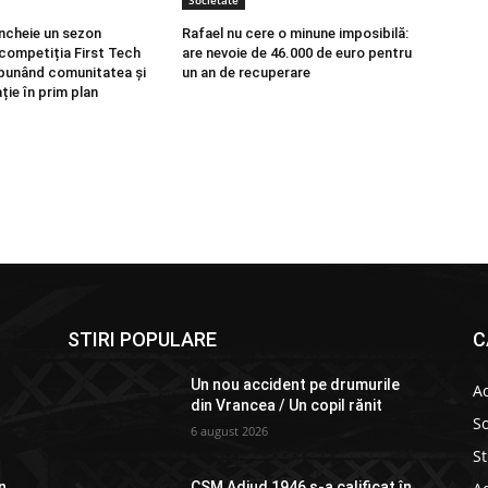
Societate
încheie un sezon
Rafael nu cere o minune imposibilă:
 competiția First Tech
are nevoie de 46.000 de euro pentru
punând comunitatea și
un an de recuperare
ție în prim plan
STIRI POPULARE
C
Un nou accident pe drumurile
Ac
din Vrancea / Un copil rănit
So
6 august 2026
St
n
CSM Adjud 1946 s-a calificat în