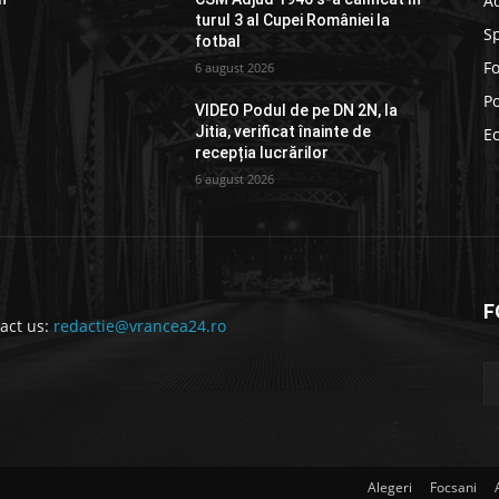
Ad
turul 3 al Cupei României la
S
fotbal
F
6 august 2026
Po
VIDEO Podul de pe DN 2N, la
Jitia, verificat înainte de
E
recepția lucrărilor
6 august 2026
F
act us:
redactie@vrancea24.ro
Alegeri
Focsani