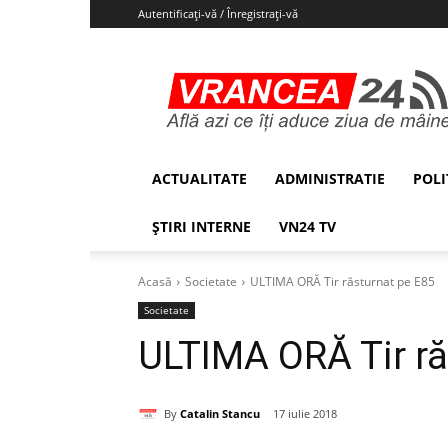
Autentificați-vă / Înregistrați-vă
Vrancea24
ACTUALITATE
ADMINISTRATIE
POLI
ȘTIRI INTERNE
VN24 TV
Acasă
Societate
ULTIMA ORĂ Tir răsturnat pe E85
Societate
ULTIMA ORĂ Tir ră
By
Catalin Stancu
17 iulie 2018