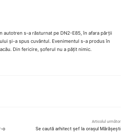
un autotren s-a răsturnat pe DN2-E85, în afara părții
ului și-a spus cuvântul. Evenimentul s-a produs în
ău. Din fericire, șoferul nu a pățit nimic.
Articolul următor
r-o
Se caută arhitect șef la orașul Mărășești