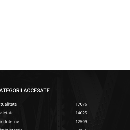
ATEGORII ACCESATE
tualitate
17076
cietate
14025
iri Interne
12509