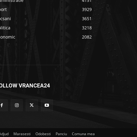
ministratie
4151
port
3929
ocsani
3651
litica
3218
conomic
2082
OLLOW VRANCEA24
Adjud
Marasesti
Odobesti
Panciu
Comuna mea