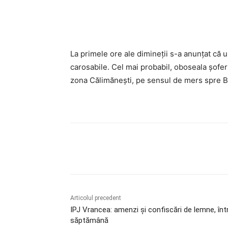
Acțiune
La primele ore ale dimineții s-a anunțat că 
carosabile. Cel mai probabil, oboseala șofer
zona Călimănești, pe sensul de mers spre Bac
Acțiune
Articolul precedent
IPJ Vrancea: amenzi și confiscări de lemne, înt
săptămână