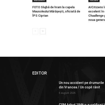
Marasesti
Focsani
FOTO Slujbă de hram la capela
AICitizens 
Mausoleului Mărășești, oficiată de
excelent în
ÎPS Ciprian
Chaallenge 
noua genera
EDITOR
Un nou accident pe drumurile
din Vrancea / Un copil rănit
6 august 2026
CSM Adjud 1946 s-a calificat î