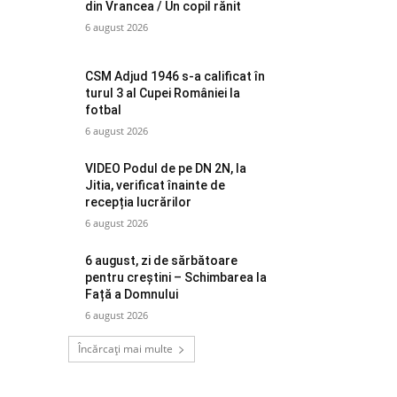
din Vrancea / Un copil rănit
6 august 2026
CSM Adjud 1946 s-a calificat în
turul 3 al Cupei României la
fotbal
6 august 2026
VIDEO Podul de pe DN 2N, la
Jitia, verificat înainte de
recepția lucrărilor
6 august 2026
6 august, zi de sărbătoare
pentru creștini – Schimbarea la
Față a Domnului
6 august 2026
Încărcați mai multe