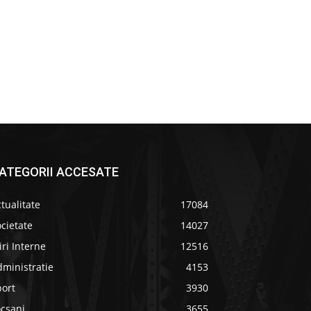
ATEGORII ACCESATE
tualitate
17084
cietate
14027
iri Interne
12516
ministratie
4153
port
3930
ocsani
3655