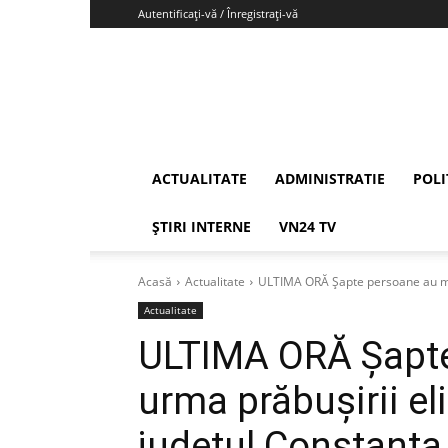
Autentificați-vă / Înregistrați-vă
Vrancea24
ACTUALITATE
ADMINISTRATIE
POLI
ȘTIRI INTERNE
VN24 TV
Acasă
Actualitate
ULTIMA ORĂ Șapte persoane au muri
Actualitate
ULTIMA ORĂ Șapte
urma prăbușirii eli
județul Constanța