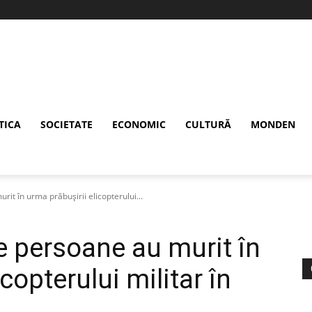
TICA
SOCIETATE
ECONOMIC
CULTURĂ
MONDEN
t în urma prăbușirii elicopterului...
 persoane au murit în
copterului militar în