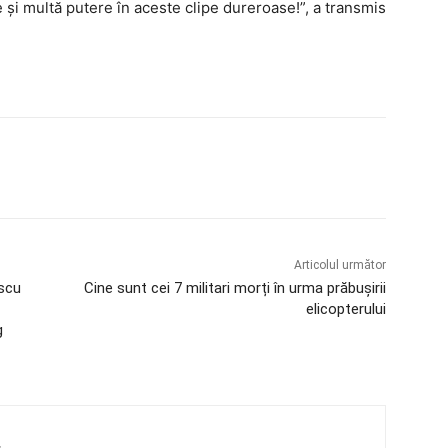
și multă putere în aceste clipe dureroase!”, a transmis
Articolul următor
scu
Cine sunt cei 7 militari morți în urma prăbușirii
elicopterului
g
4