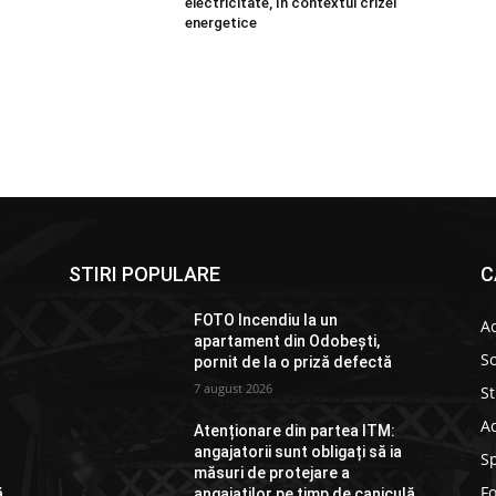
electricitate, în contextul crizei
energetice
STIRI POPULARE
C
FOTO Incendiu la un
Ac
apartament din Odobești,
So
pornit de la o priză defectă
7 august 2026
St
Ad
Atenționare din partea ITM:
angajatorii sunt obligați să ia
S
măsuri de protejare a
F
ă
angajaților pe timp de caniculă