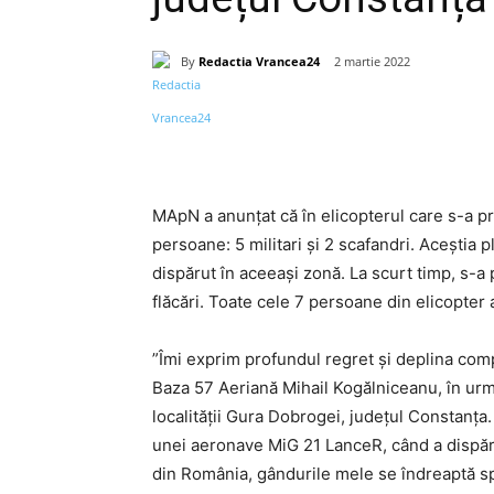
By
Redactia Vrancea24
2 martie 2022
Acțiune
MApN a anunțat că în elicopterul care s-a pr
persoane: 5 militari și 2 scafandri. Aceștia 
dispărut în aceeași zonă. La scurt timp, s-a p
flăcări. Toate cele 7 persoane din elicopter
”Îmi exprim profundul regret și deplina comp
Baza 57 Aeriană Mihail Kogălniceanu, în urm
localității Gura Dobrogei, județul Constanța
unei aeronave MiG 21 LanceR, când a dispăru
din România, gândurile mele se îndreaptă spr