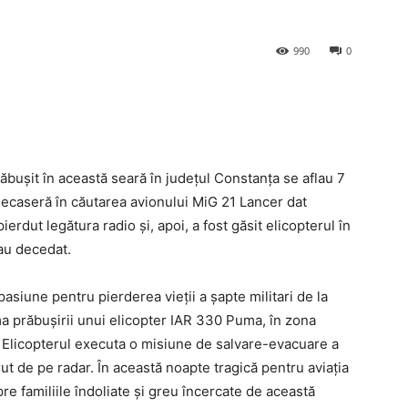
990
0
ăbușit în această seară în județul Constanța se aflau 7
plecaseră în căutarea avionului MiG 21 Lancer dat
ierdut legătura radio și, apoi, a fost găsit elicopterul în
 au decedat.
asiune pentru pierderea vieții a șapte militari de la
a prăbușirii unui elicopter IAR 330 Puma, în zona
. Elicopterul executa o misiune de salvare-evacuare a
t de pe radar. În această noapte tragică pentru aviația
e familiile îndoliate și greu încercate de această