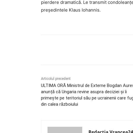
pierdere dramatică. Le transmit condoleanțe 
președintele Klaus Iohannis.
Acțiune
Articolul precedent
ULTIMA ORĂ Ministrul de Externe Bogdan Aure
anunță că Ungaria revine asupra deciziei și îi
primește pe teritoriul său pe ucrainenii care fu
din calea războiului
Redactia Vrancea2