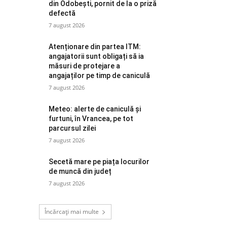
din Odobești, pornit de la o priză
defectă
7 august 2026
Atenționare din partea ITM:
angajatorii sunt obligați să ia
măsuri de protejare a
angajaților pe timp de caniculă
7 august 2026
Meteo: alerte de caniculă și
furtuni, în Vrancea, pe tot
parcursul zilei
7 august 2026
Secetă mare pe piața locurilor
de muncă din județ
7 august 2026
Încărcați mai multe