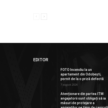
EDITOR
FOTO Incendiu la un
apartament din Odobești,
pornit de la o priză defectă
7 august 2026
Atenționare din partea ITM:
angajatorii sunt obligați să ia
măsuri de protejare a
angajaților pe timp de canicul