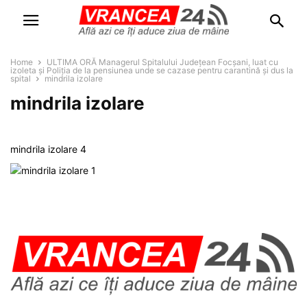
Home
ULTIMA ORĂ Managerul Spitalului Județean Focșani, luat cu
izoleta și Poliția de la pensiunea unde se cazase pentru carantină și dus la
spital
mindrila izolare
mindrila izolare
mindrila izolare 4