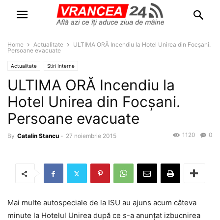
Home
Actualitate
ULTIMA ORĂ Incendiu la Hotel Unirea din Focşani.
Persoane evacuate
Actualitate
Stiri Interne
ULTIMA ORĂ Incendiu la
Hotel Unirea din Focşani.
Persoane evacuate
1120
0
By
Catalin Stancu
-
27 noiembrie 2015
Mai multe autospeciale de la ISU au ajuns acum câteva
minute la Hotelul Unirea după ce s-a anunțat izbucnirea