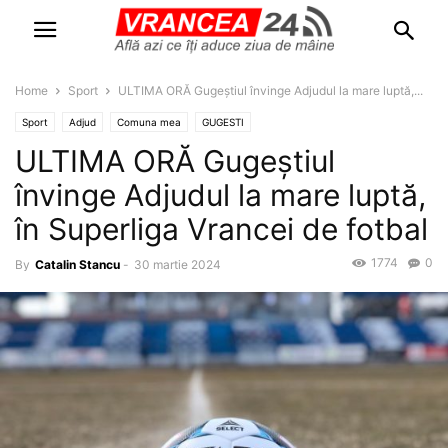
Home
Sport
ULTIMA ORĂ Gugeștiul învinge Adjudul la mare luptă,...
Sport
Adjud
Comuna mea
GUGESTI
ULTIMA ORĂ Gugeștiul
învinge Adjudul la mare luptă,
în Superliga Vrancei de fotbal
1774
0
By
Catalin Stancu
-
30 martie 2024