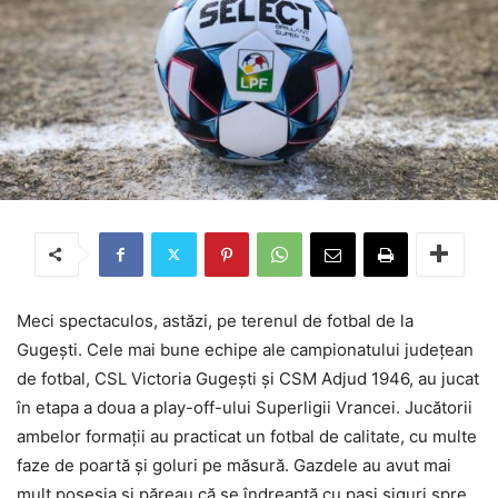
Meci spectaculos, astăzi, pe terenul de fotbal de la
Gugești. Cele mai bune echipe ale campionatului județean
de fotbal, CSL Victoria Gugești și CSM Adjud 1946, au jucat
în etapa a doua a play-off-ului Superligii Vrancei. Jucătorii
ambelor formații au practicat un fotbal de calitate, cu multe
faze de poartă și goluri pe măsură. Gazdele au avut mai
mult posesia și păreau că se îndreaptă cu pași siguri spre