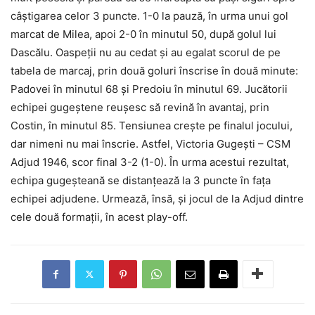
câștigarea celor 3 puncte. 1-0 la pauză, în urma unui gol
marcat de Milea, apoi 2-0 în minutul 50, după golul lui
Dascălu. Oaspeții nu au cedat și au egalat scorul de pe
tabela de marcaj, prin două goluri înscrise în două minute:
Padovei în minutul 68 și Predoiu în minutul 69. Jucătorii
echipei gugeștene reușesc să revină în avantaj, prin
Costin, în minutul 85. Tensiunea crește pe finalul jocului,
dar nimeni nu mai înscrie. Astfel, Victoria Gugești – CSM
Adjud 1946, scor final 3-2 (1-0). În urma acestui rezultat,
echipa gugeșteană se distanțează la 3 puncte în fața
echipei adjudene. Urmează, însă, și jocul de la Adjud dintre
cele două formații, în acest play-off.