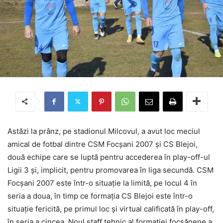
Astăzi la prânz, pe stadionul Milcovul, a avut loc meciul
amical de fotbal dintre CSM Focșani 2007 și CS Blejoi,
două echipe care se luptă pentru accederea în play-off-ul
Ligii 3 și, implicit, pentru promovarea în liga secundă. CSM
Focșani 2007 este într-o situație la limită, pe locul 4 în
seria a doua, în timp ce formația CS Blejoi este într-o
situație fericită, pe primul loc și virtual calificată în play-off,
în seria a cincea. Noul staff tehnic al formației focșănene a