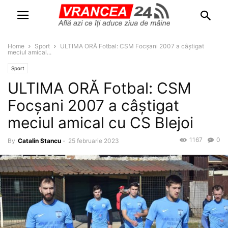
Home
Sport
ULTIMA ORĂ Fotbal: CSM Focșani 2007 a câștigat
meciul amical...
Sport
ULTIMA ORĂ Fotbal: CSM
Focșani 2007 a câștigat
meciul amical cu CS Blejoi
1167
0
By
Catalin Stancu
-
25 februarie 2023