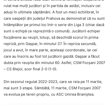
rulat mai mulți jucători și în partida de astăzi, inclusiv cei
aduși în ultimele săptămâni. A fost un meci echilibrat, în
care oaspeții din județul Prahova au demonstrat că nu sunt
întâmplător pe primul loc într-o serie din Liga 3 (chiar dacă
sunt o echipă ce reprezintă o comună). Jucătorii echipei
focșănene au reușit, totuși, să deschidă scorul în prima
repriză, prin Gașpar, în minutul 37. În repriza secundă,
jocul a avut, în mare parte, aceleași coordonate, iar cei
care au înscris au fost tot jucătorii gazdă: Gașpar a făcut
dubla prin reușita din minutul 60. Astfel, CSM Focșani 2007
– CS Blejoi, scor final 2-0 (1-0).
Din sezonul regulat 2022-2023, care se reia pe 11 martie,
mai sunt 3 etape. Sâmbătă, 11 martie, CSM Focșani 2007
va evolua pe teren propriu, cu ASC Unirea Braniștea.