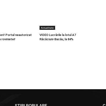
Actualitate
eri! Portal neautorizat
VIDEO Lucrările la lotul A7
 rovinietei!
Răcăciuni-Bacău, la 84%
STIRI POPULARE
C