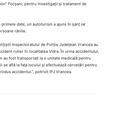
on” Focșani, pentru investigații și tratament de
primele date, un autoturism a ajuns în șanț iar
ersoane rănite.
 polițiștii Inspectoratului de Poliție Județean Vrancea au
cident rutier în localitatea Vidra. În urma accidentului,
 au fost transportați la o unitate medicală pentru
tii se află la fața locului și efectuează cercetări pentru
produs accidentul.”, potrivit IPJ Vrancea.