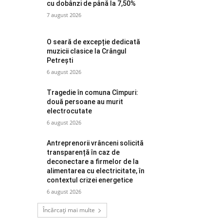
cu dobânzi de până la 7,50%
7 august 2026
O seară de excepție dedicată
muzicii clasice la Crângul
Petrești
6 august 2026
Tragedie în comuna Cîmpuri:
două persoane au murit
electrocutate
6 august 2026
Antreprenorii vrânceni solicită
transparență în caz de
deconectare a firmelor de la
alimentarea cu electricitate, în
contextul crizei energetice
6 august 2026
Încărcați mai multe