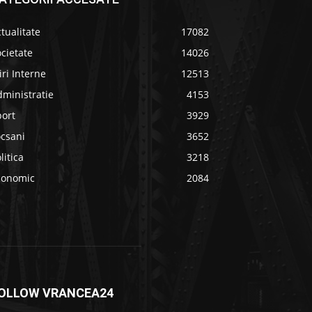
tualitate
17082
cietate
14026
iri Interne
12513
ministratie
4153
port
3929
ocsani
3652
litica
3218
conomic
2084
OLLOW VRANCEA24