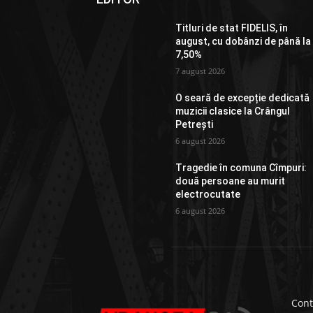
Titluri de stat FIDELIS, în
august, cu dobânzi de până la
7,50%
7 august 2026
O seară de excepție dedicată
muzicii clasice la Crângul
Petrești
6 august 2026
Tragedie în comuna Cîmpuri:
două persoane au murit
electrocutate
6 august 2026
Cont