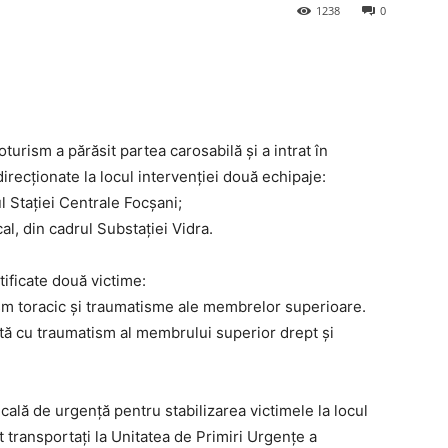
1238
0
sm a părăsit partea carosabilă și a intrat în
irecționate la locul intervenției două echipaje:
l Stației Centrale Focșani;
al, din cadrul Substației Vidra.
tificate două victime:
ism toracic și traumatisme ale membrelor superioare.
ată cu traumatism al membrului superior drept și
ală de urgență pentru stabilizarea victimele la locul
st transportați la Unitatea de Primiri Urgențe a