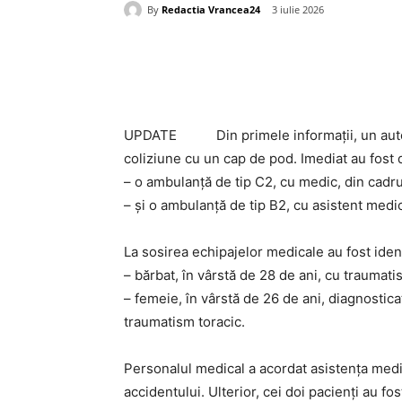
By
Redactia Vrancea24
3 iulie 2026
Acțiune
UPDATE Din primele informații, un autoturi
coliziune cu un cap de pod. Imediat au fost d
– o ambulanță de tip C2, cu medic, din cadru
– și o ambulanță de tip B2, cu asistent medic
La sosirea echipajelor medicale au fost iden
– bărbat, în vârstă de 28 de ani, cu traumat
– femeie, în vârstă de 26 de ani, diagnostic
traumatism toracic.
Personalul medical a acordat asistența medic
accidentului. Ulterior, cei doi pacienți au fo