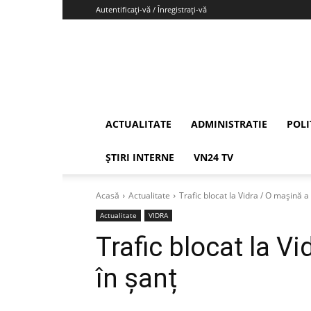
Autentificați-vă / Înregistrați-vă
Vrancea24
ACTUALITATE
ADMINISTRATIE
POLI
ȘTIRI INTERNE
VN24 TV
Acasă
Actualitate
Trafic blocat la Vidra / O mașină a
Actualitate
VIDRA
Trafic blocat la V
în șanț