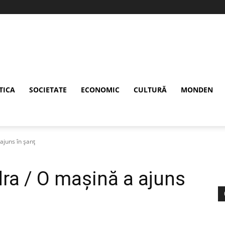
TICA
SOCIETATE
ECONOMIC
CULTURĂ
MONDEN
 ajuns în șanț
idra / O mașină a ajuns