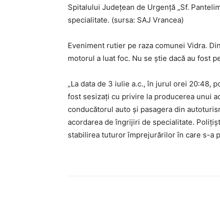
Spitalului Județean de Urgență „Sf. Pantelim
specialitate. (sursa: SAJ Vrancea)
Eveniment rutier pe raza comunei Vidra. Din 
motorul a luat foc. Nu se știe dacă au fost p
„La data de 3 iulie a.c., în jurul orei 20:48,
fost sesizați cu privire la producerea unui ac
conducătorul auto și pasagera din autoturism
acordarea de îngrijiri de specialitate. Polițiș
stabilirea tuturor împrejurărilor în care s-a 
Acțiune