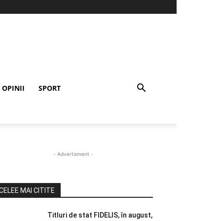
OPINII
SPORT
- Advertisment -
CELEE MAI CITITE
Titluri de stat FIDELIS, în august,