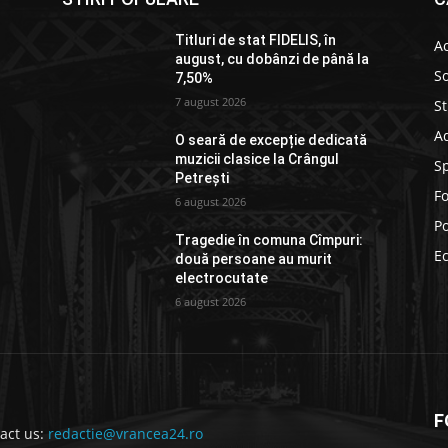
Titluri de stat FIDELIS, în
Ac
august, cu dobânzi de până la
So
7,50%
7 august 2026
St
Ad
O seară de excepție dedicată
muzicii clasice la Crângul
S
Petrești
F
6 august 2026
Po
Tragedie în comuna Cîmpuri:
E
două persoane au murit
electrocutate
6 august 2026
F
act us:
redactie@vrancea24.ro