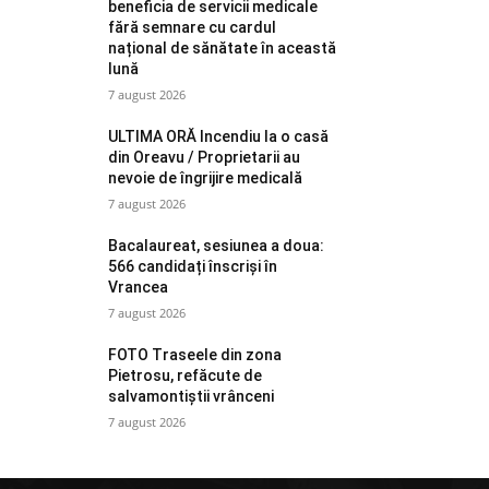
beneficia de servicii medicale
fără semnare cu cardul
național de sănătate în această
lună
7 august 2026
ULTIMA ORĂ Incendiu la o casă
din Oreavu / Proprietarii au
nevoie de îngrijire medicală
7 august 2026
Bacalaureat, sesiunea a doua:
566 candidați înscriși în
Vrancea
7 august 2026
FOTO Traseele din zona
Pietrosu, refăcute de
salvamontiștii vrânceni
7 august 2026