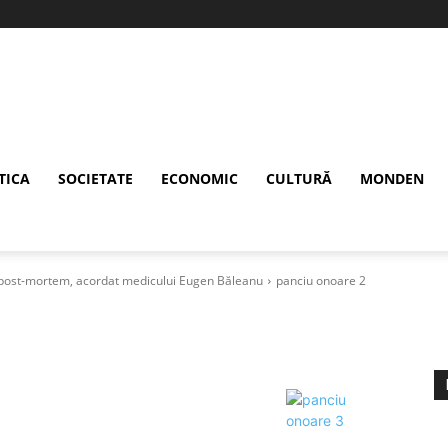
TICA
SOCIETATE
ECONOMIC
CULTURĂ
MONDEN
, post-mortem, acordat medicului Eugen Băleanu
panciu onoare 2