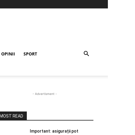
OPINII
SPORT
- Advertisment -
MOST READ
Important: asigurații pot