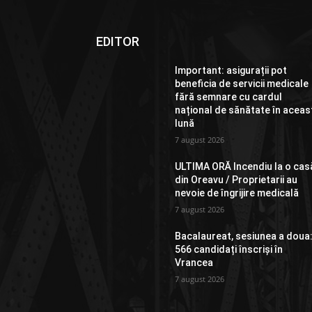
EDITOR
Important: asigurații pot
beneficia de servicii medicale
fără semnare cu cardul
național de sănătate în aceas
lună
7 august 2026
ULTIMA ORĂ Incendiu la o cas
din Oreavu / Proprietarii au
nevoie de îngrijire medicală
7 august 2026
Bacalaureat, sesiunea a doua
566 candidați înscriși în
Vrancea
7 august 2026