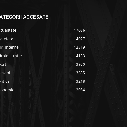
ATEGORII ACCESATE
tualitate
17086
cietate
14027
iri Interne
12519
ministratie
4153
port
3930
ocsani
3655
litica
3218
conomic
2084