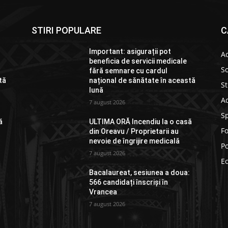
STIRI POPULARE
C
Important: asigurații pot
Ac
beneficia de servicii medicale
So
fără semnare cu cardul
tă
național de sănătate în această
St
lună
Ad
7 august 2026
S
ă
ULTIMA ORĂ Incendiu la o casă
F
din Oreavu / Proprietarii au
nevoie de îngrijire medicală
Po
7 august 2026
E
:
Bacalaureat, sesiunea a doua:
566 candidați înscriși în
Vrancea
7 august 2026