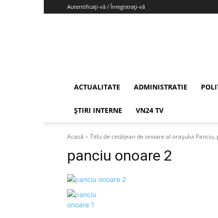
Autentificați-vă / Înregistrați-vă
Vrancea24
ACTUALITATE
ADMINISTRATIE
POLI
ȘTIRI INTERNE
VN24 TV
Acasă
Titlu de cetățean de onoare al orașului Panciu
panciu onoare 2