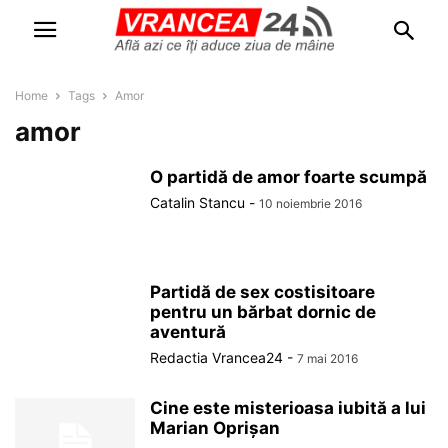
Home
Tags
Amor
amor
O partidă de amor foarte scumpă
Catalin Stancu
-
10 noiembrie 2016
Partidă de sex costisitoare
pentru un bărbat dornic de
aventură
Redactia Vrancea24
-
7 mai 2016
Cine este misterioasa iubită a lui
Marian Oprişan