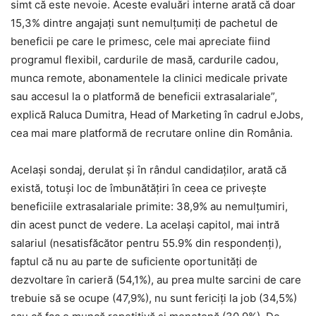
simt că este nevoie. Aceste evaluări interne arată că doar
15,3% dintre angajați sunt nemulțumiți de pachetul de
beneficii pe care le primesc, cele mai apreciate fiind
programul flexibil, cardurile de masă, cardurile cadou,
munca remote, abonamentele la clinici medicale private
sau accesul la o platformă de beneficii extrasalariale”,
explică Raluca Dumitra, Head of Marketing în cadrul eJobs,
cea mai mare platformă de recrutare online din România.
Același sondaj, derulat și în rândul candidaților, arată că
există, totuși loc de îmbunătățiri în ceea ce privește
beneficiile extrasalariale primite: 38,9% au nemulțumiri,
din acest punct de vedere. La același capitol, mai intră
salariul (nesatisfăcător pentru 55.9% din respondenți),
faptul că nu au parte de suficiente oportunități de
dezvoltare în carieră (54,1%), au prea multe sarcini de care
trebuie să se ocupe (47,9%), nu sunt fericiți la job (34,5%)