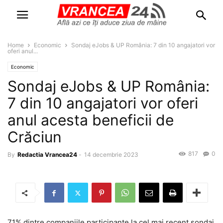
Home
Economic
Sondaj eJobs & UP România: 7 din 10 angajatori vor
oferi anul...
Economic
Sondaj eJobs & UP România:
7 din 10 angajatori vor oferi
anul acesta beneficii de
Crăciun
817
0
By
Redactia Vrancea24
-
14 decembrie 2023
71% dintre companiile participante la cel mai recent sondaj