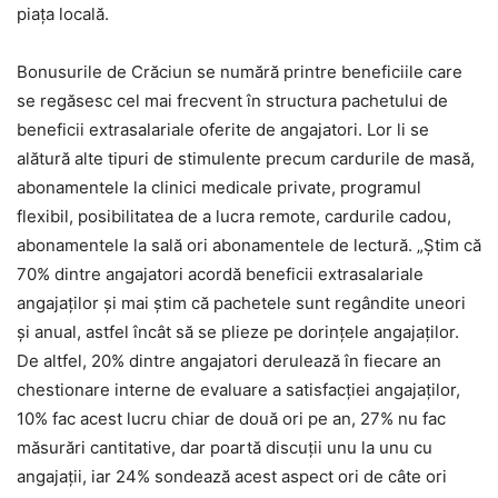
piața locală.
Bonusurile de Crăciun se numără printre beneficiile care
se regăsesc cel mai frecvent în structura pachetului de
beneficii extrasalariale oferite de angajatori. Lor li se
alătură alte tipuri de stimulente precum cardurile de masă,
abonamentele la clinici medicale private, programul
flexibil, posibilitatea de a lucra remote, cardurile cadou,
abonamentele la sală ori abonamentele de lectură. „Știm că
70% dintre angajatori acordă beneficii extrasalariale
angajaților și mai știm că pachetele sunt regândite uneori
și anual, astfel încât să se plieze pe dorințele angajaților.
De altfel, 20% dintre angajatori derulează în fiecare an
chestionare interne de evaluare a satisfacției angajaților,
10% fac acest lucru chiar de două ori pe an, 27% nu fac
măsurări cantitative, dar poartă discuții unu la unu cu
angajații, iar 24% sondează acest aspect ori de câte ori