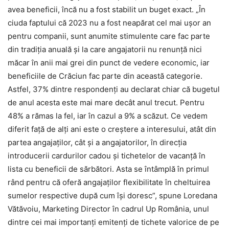
avea beneficii, încă nu a fost stabilit un buget exact. „În
ciuda faptului că 2023 nu a fost neapărat cel mai ușor an
pentru companii, sunt anumite stimulente care fac parte
din tradiția anuală și la care angajatorii nu renunță nici
măcar în anii mai grei din punct de vedere economic, iar
beneficiile de Crăciun fac parte din această categorie.
Astfel, 37% dintre respondenți au declarat chiar că bugetul
de anul acesta este mai mare decât anul trecut. Pentru
48% a rămas la fel, iar în cazul a 9% a scăzut. Ce vedem
diferit față de alți ani este o creștere a interesului, atât din
partea angajaților, cât și a angajatorilor, în direcția
introducerii cardurilor cadou și tichetelor de vacanță în
lista cu beneficii de sărbători. Asta se întâmplă în primul
rând pentru că oferă angajaților flexibilitate în cheltuirea
sumelor respective după cum își doresc”, spune Loredana
Vătăvoiu, Marketing Director în cadrul Up România, unul
dintre cei mai importanți emitenți de tichete valorice de pe