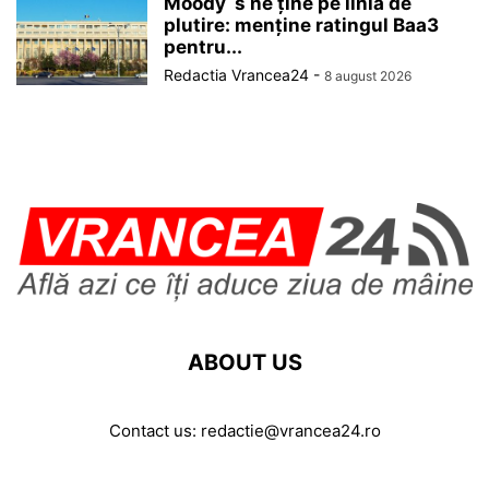
Moody`s ne ține pe linia de
plutire: menține ratingul Baa3
pentru...
Redactia Vrancea24
-
8 august 2026
ABOUT US
Contact us:
redactie@vrancea24.ro