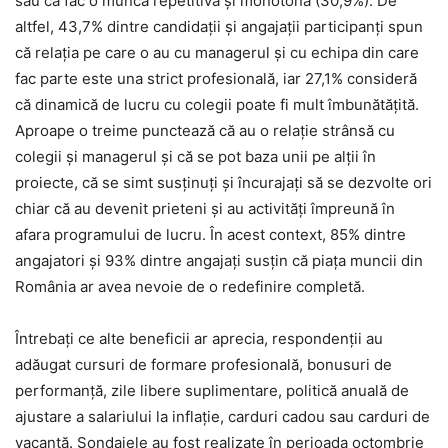
sau că fac o muncă repetitivă și monotonă (30,9%). De
altfel, 43,7% dintre candidații și angajații participanți spun
că relația pe care o au cu managerul și cu echipa din care
fac parte este una strict profesională, iar 27,1% consideră
că dinamică de lucru cu colegii poate fi mult îmbunătățită.
Aproape o treime punctează că au o relație strânsă cu
colegii și managerul și că se pot baza unii pe alții în
proiecte, că se simt susținuți și încurajați să se dezvolte ori
chiar că au devenit prieteni și au activități împreună în
afara programului de lucru. În acest context, 85% dintre
angajatori și 93% dintre angajați susțin că piața muncii din
România ar avea nevoie de o redefinire completă.
Întrebați ce alte beneficii ar aprecia, respondenții au
adăugat cursuri de formare profesională, bonusuri de
performanță, zile libere suplimentare, politică anuală de
ajustare a salariului la inflație, carduri cadou sau carduri de
vacanță. Sondajele au fost realizate în perioada octombrie