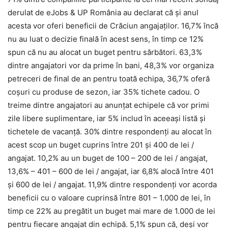
derulat de eJobs & UP România au declarat că și anul
acesta vor oferi beneficii de Crăciun angajaților. 16,7% încă
nu au luat o decizie finală în acest sens, în timp ce 12%
spun că nu au alocat un buget pentru sărbători. 63,3%
dintre angajatori vor da prime în bani, 48,3% vor organiza
petreceri de final de an pentru toată echipa, 36,7% oferă
coșuri cu produse de sezon, iar 35% tichete cadou. O
treime dintre angajatori au anunțat echipele că vor primi
zile libere suplimentare, iar 5% includ în aceeași listă și
tichetele de vacanță. 30% dintre respondenți au alocat în
acest scop un buget cuprins între 201 și 400 de lei /
angajat. 10,2% au un buget de 100 – 200 de lei / angajat,
13,6% – 401 – 600 de lei / angajat, iar 6,8% alocă între 401
și 600 de lei / angajat. 11,9% dintre respondenți vor acorda
beneficii cu o valoare cuprinsă între 801 – 1.000 de lei, în
timp ce 22% au pregătit un buget mai mare de 1.000 de lei
pentru fiecare angajat din echipă. 5,1% spun că, deși vor