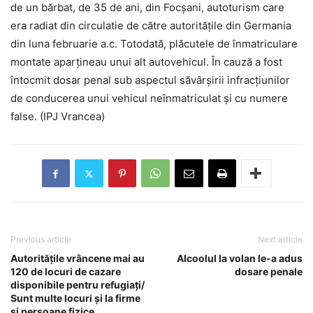
de un bărbat, de 35 de ani, din Focșani, autoturism care
era radiat din circulatie de către autoritățile din Germania
din luna februarie a.c. Totodată, plăcutele de înmatriculare
montate aparțineau unui alt autovehicul. În cauză a fost
întocmit dosar penal sub aspectul săvârșirii infracțiunilor
de conducerea unui vehicul neînmatriculat și cu numere
false. (IPJ Vrancea)
Previous article
Next article
Autoritățile vrâncene mai au
Alcoolul la volan le-a adus
120 de locuri de cazare
dosare penale
disponibile pentru refugiați/
Sunt multe locuri și la firme
și persoane fizice