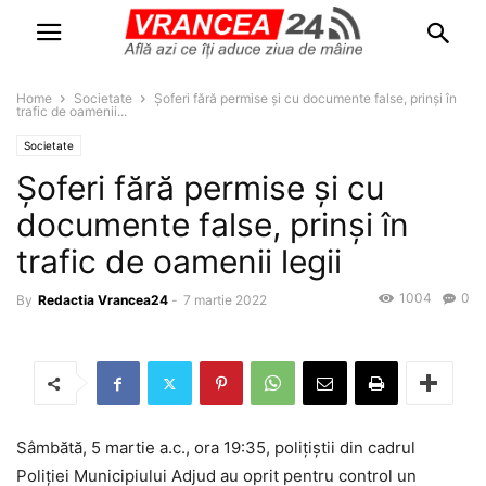
Home
Societate
Șoferi fără permise și cu documente false, prinși în
trafic de oamenii...
Societate
Șoferi fără permise și cu
documente false, prinși în
trafic de oamenii legii
1004
0
By
Redactia Vrancea24
-
7 martie 2022
Sâmbătă, 5 martie a.c., ora 19:35, polițiștii din cadrul
Poliției Municipiului Adjud au oprit pentru control un