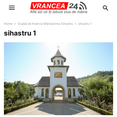
Home
Slujbă de hram la Mănăstirea Sihastru
sihastru 1
sihastru 1