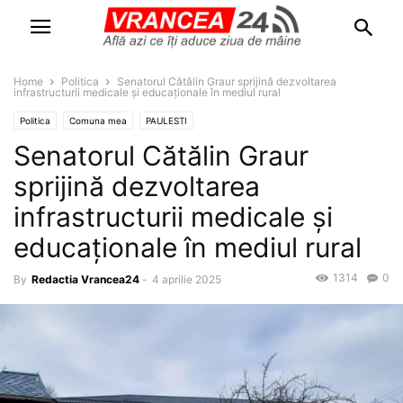
Home
Politica
Senatorul Cătălin Graur sprijină dezvoltarea
infrastructurii medicale și educaționale în mediul rural
Politica
Comuna mea
PAULESTI
Senatorul Cătălin Graur
sprijină dezvoltarea
infrastructurii medicale și
educaționale în mediul rural
1314
0
By
Redactia Vrancea24
-
4 aprilie 2025