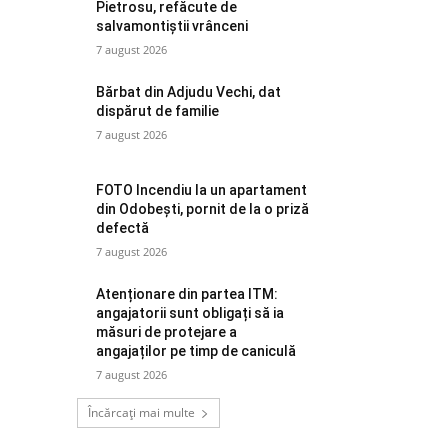
Pietrosu, refăcute de
salvamontiștii vrânceni
7 august 2026
Bărbat din Adjudu Vechi, dat
dispărut de familie
7 august 2026
FOTO Incendiu la un apartament
din Odobești, pornit de la o priză
defectă
7 august 2026
Atenționare din partea ITM:
angajatorii sunt obligați să ia
măsuri de protejare a
angajaților pe timp de caniculă
7 august 2026
Încărcați mai multe