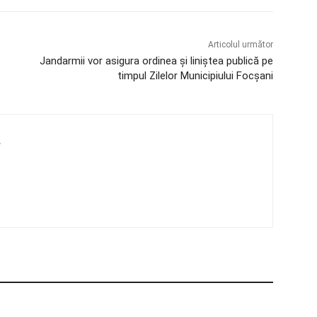
Articolul următor
Jandarmii vor asigura ordinea și liniștea publică pe
timpul Zilelor Municipiului Focșani
4