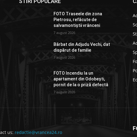
STIRI POPULARE
C
FOTO Traseele din zona
Ac
Pietrosu, refăcute de
So
salvamontiștii vrânceni
7 august 2026
St
Ad
Bărbat din Adjudu Vechi, dat
dispărut de familie
S
7 august 2026
F
Po
FOTO Incendiu la un
apartament din Odobești,
E
pornit de la o priză defectă
7 august 2026
F
act us:
redactie@vrancea24.ro