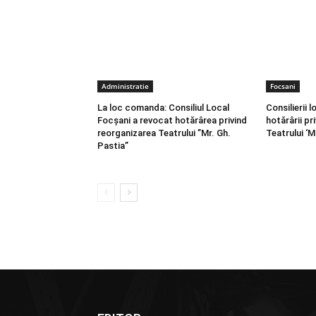
Administratie
Focsani
La loc comanda: Consiliul Local
Consilierii 
Focșani a revocat hotărârea privind
hotărârii pr
reorganizarea Teatrului ”Mr. Gh.
Teatrului ‘M
Pastia”