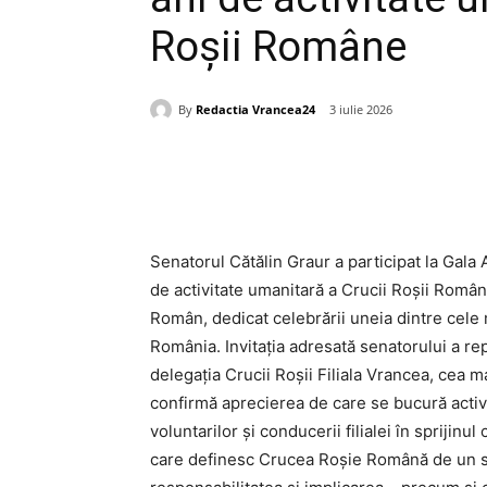
Roșii Române
By
Redactia Vrancea24
3 iulie 2026
Acțiune
Senatorul Cătălin Graur a participat la Gala A
de activitate umanitară a Crucii Roșii Român
Român, dedicat celebrării uneia dintre cele 
România. Invitația adresată senatorului a rep
delegația Crucii Roșii Filiala Vrancea, cea
confirmă aprecierea de care se bucură activi
voluntarilor și conducerii filialei în sprijinul
care definesc Crucea Roșie Română de un sec