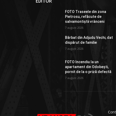
EDITOR
FOTO Traseele din zona
Pietrosu, refăcute de
salvamontiștii vrânceni
7 august 2026
Bărbat din Adjudu Vechi, dat
dispărut de familie
7 august 2026
FOTO Incendiu la un
apartament din Odobești,
pornit de la o priză defectă
7 august 2026
Cont