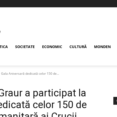
TICA
SOCIETATE
ECONOMIC
CULTURĂ
MONDEN
a Gala Aniversară dedicată celor 150 de...
Graur a participat la
edicată celor 150 de
umanitară ai Crucii