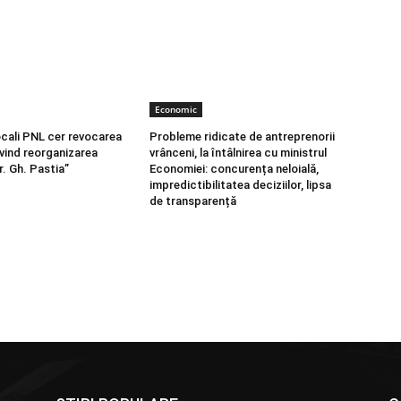
Economic
locali PNL cer revocarea
Probleme ridicate de antreprenorii
ivind reorganizarea
vrânceni, la întâlnirea cu ministrul
r. Gh. Pastia”
Economiei: concurența neloială,
impredictibilitatea deciziilor, lipsa
de transparență