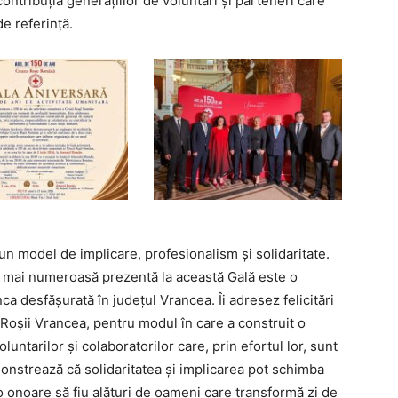
ontribuția generațiilor de voluntari și parteneri care
de referință.
un model de implicare, profesionalism și solidaritate.
cea mai numeroasă prezentă la această Gală este o
 desfășurată în județul Vrancea. Îi adresez felicitări
Roșii Vrancea, pentru modul în care a construit o
luntarilor și colaboratorilor care, prin efortul lor, sunt
monstrează că solidaritatea și implicarea pot schimba
e o onoare să fiu alături de oameni care transformă zi de