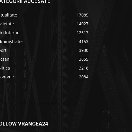
ATEGORII ACCESATE
tualitate
17085
cietate
14027
iri Interne
12517
ministratie
4153
port
3930
ocsani
3655
litica
3218
conomic
2084
OLLOW VRANCEA24