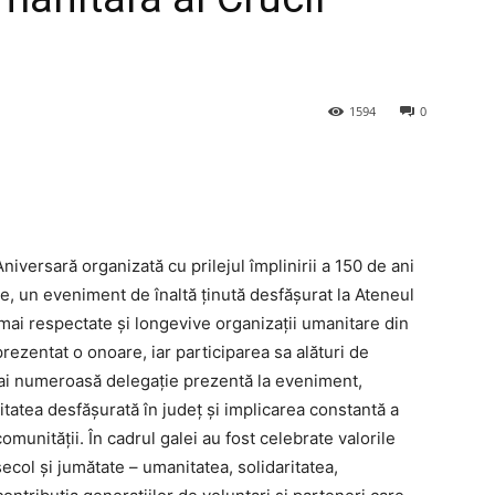
1594
0
niversară organizată cu prilejul împlinirii a 150 de ani
e, un eveniment de înaltă ținută desfășurat la Ateneul
mai respectate și longevive organizații umanitare din
rezentat o onoare, iar participarea sa alături de
 mai numeroasă delegație prezentă la eveniment,
tatea desfășurată în județ și implicarea constantă a
 comunității. În cadrul galei au fost celebrate valorile
ol și jumătate – umanitatea, solidaritatea,