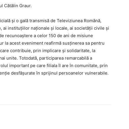
l Cătălin Graur.
icială și o gală transmisă de Televiziunea Română,
i instituțiilor naționale și locale, ai societății civile și
de recunoaștere a celor 150 de ani de misiune
ur la acest eveniment reafirmă susținerea sa pentru
care contribuie, prin implicare și solidaritate, la
mai unite. Totodată, participarea remarcabilă a
lul important pe care filiala îl are în comunitate, prin
enție desfășurate în sprijinul persoanelor vulnerabile.