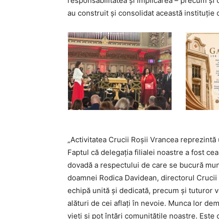
responsabilitatea și implicarea – precum și c
au construit și consolidat această instituție 
„Activitatea Crucii Roșii Vrancea reprezintă 
Faptul că delegația filialei noastre a fost 
dovadă a respectului de care se bucură munca
doamnei Rodica Davidean, directorul Crucii 
echipă unită și dedicată, precum și tuturor vo
alături de cei aflați în nevoie. Munca lor de
vieți și pot întări comunitățile noastre. Est