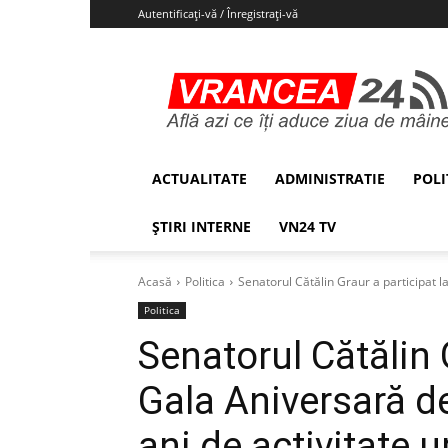
Autentificați-vă / Înregistrați-vă
Vrancea24
ACTUALITATE
ADMINISTRATIE
POLI
ȘTIRI INTERNE
VN24 TV
Acasă
Politica
Senatorul Cătălin Graur a participat l
Politica
Senatorul Cătălin 
Gala Aniversară d
ani de activitate 