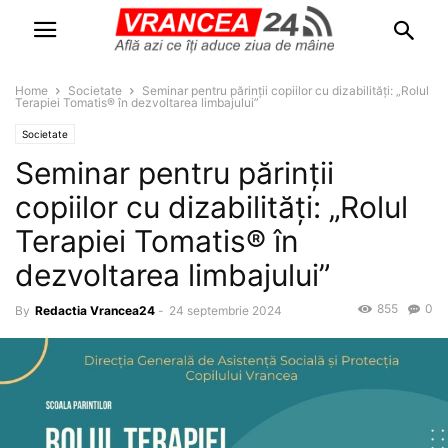
Home
Societate
Seminar pentru părinții copiilor cu dizabilități: „Rolul
Terapiei Tomatis® în dezvoltarea limbajului”
Societate
Seminar pentru părinții
copiilor cu dizabilități: „Rolul
Terapiei Tomatis® în
dezvoltarea limbajului”
855
0
By
Redactia Vrancea24
-
24 septembrie 2024