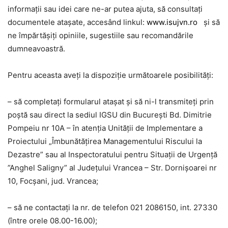
informații sau idei care ne-ar putea ajuta, să consultați
documentele atașate, accesând linkul:
www.isujvn.ro
și să
ne împărtășiți opiniile, sugestiile sau recomandările
dumneavoastră.
Pentru aceasta aveți la dispoziție următoarele posibilități:
– să completați formularul atașat și să ni-l transmiteți prin
poștă sau direct la sediul IGSU din București Bd. Dimitrie
Pompeiu nr 10A – în atenția Unității de Implementare a
Proiectului „Îmbunătățirea Managementului Riscului la
Dezastre” sau al Inspectoratului pentru Situații de Urgență
”Anghel Saligny” al Județului Vrancea – Str. Dornișoarei nr
10, Focșani, jud. Vrancea;
– să ne contactați la nr. de telefon 021 2086150, int. 27330
(între orele 08.00-16.00);