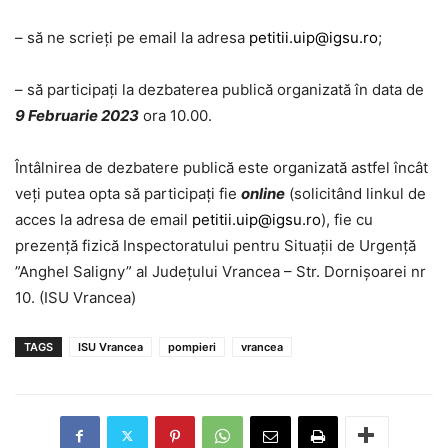
– să ne scrieți pe email la adresa
petitii.uip@igsu.ro
;
– să participați la dezbaterea publică organizată în data de
9 Februarie 2023
ora 10.00.
Întâlnirea de dezbatere publică este organizată astfel încât
veți putea opta să participați fie
online
(solicitând linkul de
acces la adresa de email
petitii.uip@igsu.ro
), fie cu
prezență fizică Inspectoratului pentru Situații de Urgență
”Anghel Saligny” al Județului Vrancea – Str. Dornișoarei nr
10. (ISU Vrancea)
TAGS
ISU Vrancea
pompieri
vrancea