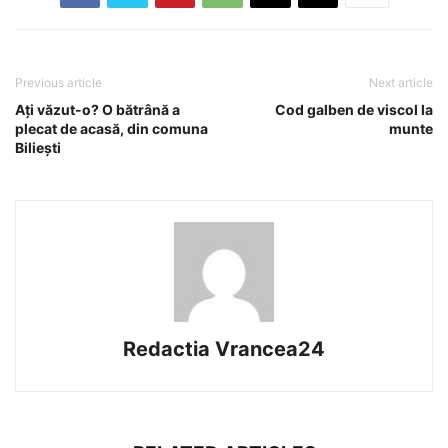
Previous article
Next article
Ați văzut-o? O bătrână a
Cod galben de viscol la
plecat de acasă, din comuna
munte
Biliești
Redactia Vrancea24