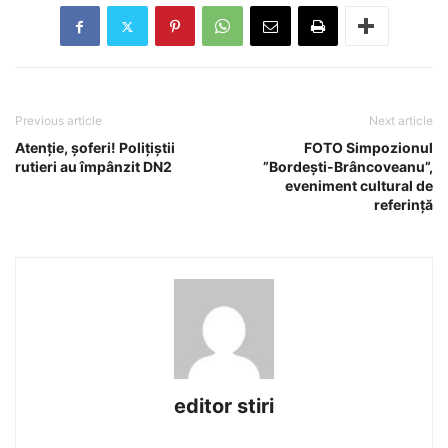
Previous article
Next article
Atenție, șoferi! Polițiștii
FOTO Simpozionul
rutieri au împânzit DN2
”Bordești-Brâncoveanu”,
eveniment cultural de
referință
editor stiri