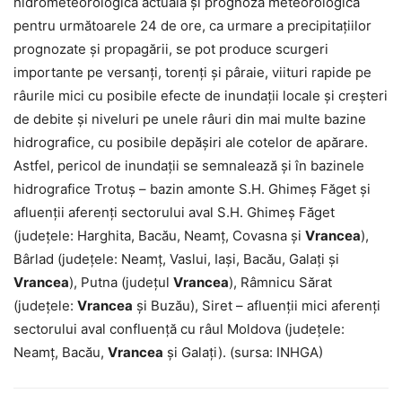
hidrometeorologică actuală și prognoza meteorologică
pentru următoarele 24 de ore, ca urmare a precipitațiilor
prognozate și propagării, se pot produce scurgeri
importante pe versanţi, torenţi şi pâraie, viituri rapide pe
râurile mici cu posibile efecte de inundaţii locale şi creşteri
de debite şi niveluri pe unele râuri din mai multe bazine
hidrografice, cu posibile depăşiri ale cotelor de apărare.
Astfel, pericol de inundații se semnalează și în bazinele
hidrografice Trotuş – bazin amonte S.H. Ghimeş Făget şi
afluenţii aferenţi sectorului aval S.H. Ghimeş Făget
(judeţele: Harghita, Bacău, Neamţ, Covasna şi
Vrancea
),
Bârlad (judeţele: Neamţ, Vaslui, Iaşi, Bacău, Galaţi şi
Vrancea
), Putna (județul
Vrancea
), Râmnicu Sărat
(județele:
Vrancea
și Buzău), Siret – afluenţii mici aferenţi
sectorului aval confluenţă cu râul Moldova (judeţele:
Neamţ, Bacău,
Vrancea
şi Galaţi). (sursa: INHGA)