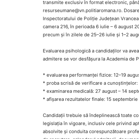
transmite exclusiv în format electronic, până
resurseumane@vn.politiaromana.ro. Dosarele
Inspectoratului de Poliție Județean Vrancea –
camera 216, în perioada 6 iulie – 6 august 202
precum și în zilele de 25–26 iulie și 1–2 au
Evaluarea psihologică a candidaților va avea
admitere se vor desfășura la Academia de Po
* evaluarea performanței fizice: 12–19 augu
* proba scrisă de verificare a cunoștințelor
* examinarea medicală: 27 august – 14 sep
* afișarea rezultatelor finale: 15 septembrie
Candidații trebuie să îndeplinească toate con
legislația în vigoare, inclusiv cele privind ap
absolvite și conduita corespunzătoare profesi