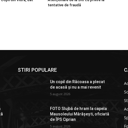
tentative de fraudă
STIRI POPULARE
C
Un copil din Răcoasa a plecat
Ac
de acasă și nu a mai revenit
So
5 august 2026
St
Ad
a
FOTO Slujbă de hram la capela
tă
Mausoleului Mărășești, oficiată
S
de ÎPS Ciprian
F
5 august 2026