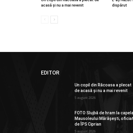
acasă și nu a mai revenit
dispărut
EDITOR
Un copil din Răcoasa a plecat
de acasă și nu a mai revenit
5 august 2026
FOTO Slujbă de hram la capel
Mausoleului Mărășești, oficia
de ÎPS Ciprian
5 august 2026