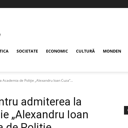
TICA
SOCIETATE
ECONOMIC
CULTURĂ
MONDEN
la Academia de Poliție „Alexandru Ioan Cuza”...
entru admiterea la
ie „Alexandru Ioan
 de Poliție