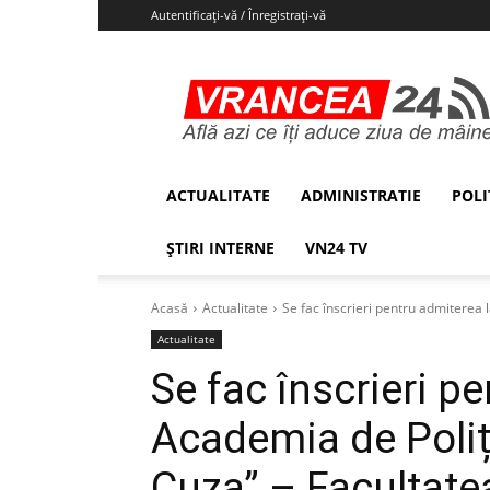
Autentificați-vă / Înregistrați-vă
Vrancea24
ACTUALITATE
ADMINISTRATIE
POLI
ȘTIRI INTERNE
VN24 TV
Acasă
Actualitate
Se fac înscrieri pentru admiterea 
Actualitate
Se fac înscrieri p
Academia de Poliț
Cuza” – Facultatea