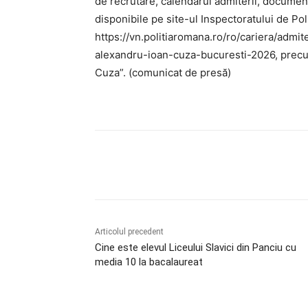
de recrutare, calendarul admiterii, documen
disponibile pe site-ul Inspectoratului de Po
https://vn.politiaromana.ro/ro/cariera/adm
alexandru-ioan-cuza-bucuresti-2026, precum
Cuza”. (comunicat de presă)
Acțiune
Articolul precedent
Cine este elevul Liceului Slavici din Panciu cu
media 10 la bacalaureat