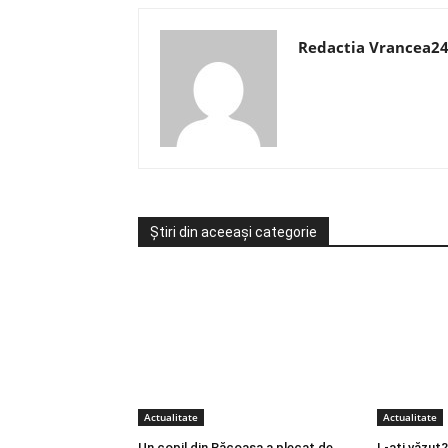
Redactia Vrancea2
Știri din aceeași categorie
Actualitate
Actualitate
Un copil din Răcoasa a plecat de
L-ați văzut?