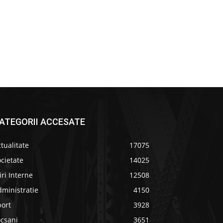
ATEGORII ACCESATE
tualitate
17075
cietate
14025
iri Interne
12508
ministratie
4150
port
3928
ocsani
3651