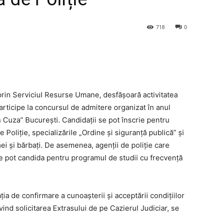
718
0
prin Serviciul Resurse Umane, desfășoară activitatea
articipe la concursul de admitere organizat în anul
 Cuza” București. Candidații se pot înscrie pentru
 Poliție, specializările „Ordine și siguranță publică” și
ei și bărbați. De asemenea, agenții de poliție care
ie pot candida pentru programul de studii cu frecvență
ția de confirmare a cunoașterii și acceptării condițiilor
nd solicitarea Extrasului de pe Cazierul Judiciar, se