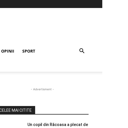
OPINII
SPORT
- Advertisment -
CELEE MAI CITITE
Un copil din Răcoasa a plecat de