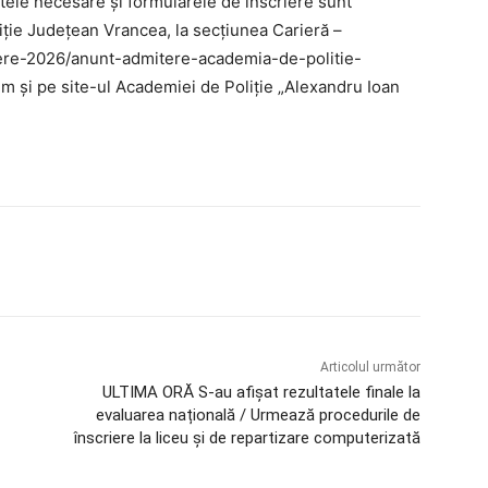
tele necesare și formularele de înscriere sunt
liție Județean Vrancea, la secțiunea Carieră –
itere-2026/anunt-admitere-academia-de-politie-
 și pe site-ul Academiei de Poliție „Alexandru Ioan
Articolul următor
ULTIMA ORĂ S-au afișat rezultatele finale la
evaluarea națională / Urmează procedurile de
înscriere la liceu și de repartizare computerizată