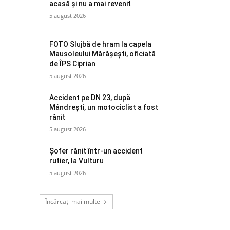
acasă și nu a mai revenit
5 august 2026
FOTO Slujbă de hram la capela
Mausoleului Mărășești, oficiată
de ÎPS Ciprian
5 august 2026
Accident pe DN 23, după
Mândrești, un motociclist a fost
rănit
5 august 2026
Șofer rănit într-un accident
rutier, la Vulturu
5 august 2026
Încărcați mai multe