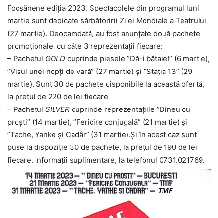
Focșănene ediția 2023. Spectacolele din programul lunii
martie sunt dedicate sărbătoririi Zilei Mondiale a Teatrului
(27 martie). Deocamdată, au fost anunțate două pachete
promoționale, cu câte 3 reprezentații fiecare:
– Pachetul
GOLD
cuprinde piesele ”Dă-i bătaie!” (6 martie),
”Visul unei nopți de vară” (27 martie) și ”Stația 13” (29
martie). Sunt 30 de pachete disponibile la această ofertă,
la prețul de 220 de lei fiecare.
– Pachetul
SILVER
cuprinde reprezentațiile ”Dineu cu
proști” (14 martie), ”Fericire conjugală” (21 martie) și
”Tache, Yanke și Cadâr” (31 martie).Și în acest caz sunt
puse la dispoziție 30 de pachete, la prețul de 190 de lei
fiecare. Informații suplimentare, la telefonul 0731.021769.