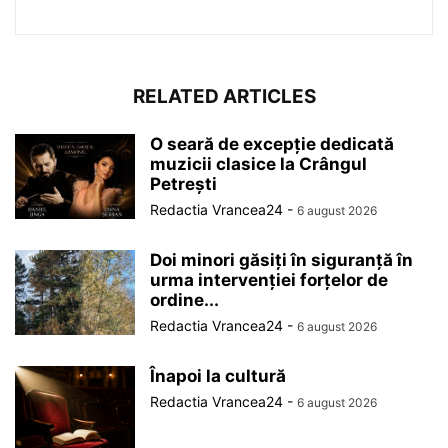
RELATED ARTICLES
O seară de excepție dedicată
muzicii clasice la Crângul
Petrești
Redactia Vrancea24
-
6 august 2026
Doi minori găsiți în siguranță în
urma intervenției forțelor de
ordine...
Redactia Vrancea24
-
6 august 2026
Înapoi la cultură
Redactia Vrancea24
-
6 august 2026