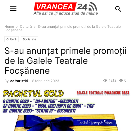
Home
Cultură
S-au anunțat primele promoții de la Galele Teatrale
Focșănene
Cultură
Societate
S-au anunțat primele promoții
de la Galele Teatrale
Focșănene
1212
0
By
editor stiri
-
8 februarie 2023