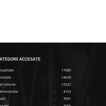
ATEGORII ACCESATE
tualitate
17089
cietate
14029
iri Interne
12522
ministratie
4153
port
3931
ocsani
3656