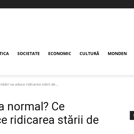
TICA
SOCIETATE
ECONOMIC
CULTURĂ
MONDEN
bări va aduce ridicarea stării de...
la normal? Ce
 ridicarea stării de