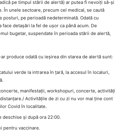
ică pe timpul stării de alertă) ar putea fi nevoiți să-și
e. În unele sectoare, precum cel medical, se caută
pe posturi, pe perioadă nedeterminată. Odată cu
ea face detașări la fel de ușor ca până acum. De
mul bugetar, suspendate în perioada stării de alertă,
-ar produce odată cu ieșirea din starea de alertă sunt:
atului verde la intrarea în țară, la accesul în localuri,
ă.
concerte, manifestații, workshopuri, concerte, activități
 distanțare./ Activitățile de zi cu zi nu vor mai ține cont
lor Covid în localitate.
e deschise și după ora 22:00.
ei pentru vaccinare.