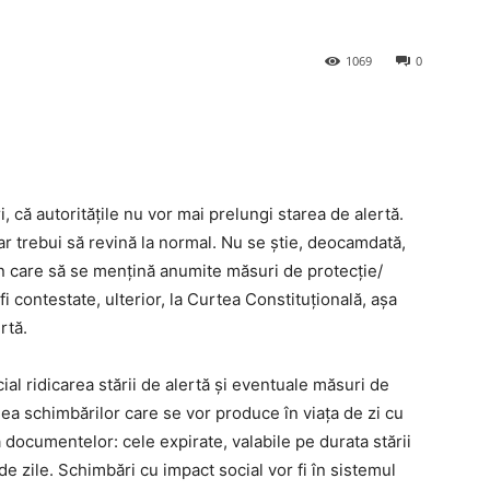
1069
0
, că autoritățile nu vor mai prelungi starea de alertă.
 ar trebui să revină la normal. Nu se știe, deocamdată,
n care să se mențină anumite măsuri de protecție/
fi contestate, ulterior, la Curtea Constituțională, așa
rtă.
ial ridicarea stării de alertă și eventuale măsuri de
ea schimbărilor care se vor produce în viața de zi cu
a documentelor: cele expirate, valabile pe durata stării
e zile. Schimbări cu impact social vor fi în sistemul