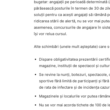
bugetar: angajații pe perioadă determinată (ad
părăsească posturile în termen de 30 de zil
soluții pentru ca acești angajați să rămână 
ridicarea stării de alertă, nu se vor mai put
asemenea, concursurile de angajare în siste
își vor relua cursul.
Alte schimbări (unele mult așteptate) care s
Dispare obligativitatea prezentării certific
magazine, instituții de spectacol și cultur
Se revine la nunți, botezuri, spectacole, 
sportive fără limită de participanți și fără
de rata de infectare și de incidența cazuri
Magazinele și localurile vor putea rămân
Nu se vor mai acorda tichete de 100 de l