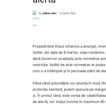
By
editor stiri
5 martie 2022
Acțiune
Președintele Klaus Iohannis a anunțat, vineri
Astfel, din data de 8 martie, viața românilor
dacă Guvernul va adopta acte normative pri
restricție. Astfel de acte normative ar putea 
cum s-a întâmplat și în perioada stării de ale
Până când autoritățile vor anunța în mod ofic
protecție sanitară, putem specula pe margin
zi. În primul rând, este vorba de valabilitate
de alertă, vor trebui înnoite în maximum 90 d