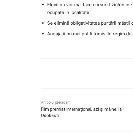
Elevii nu vor mai face cursuri fizic/onlin
ocupate în localitate.
Se elimină obligativitatea purtării măștii d
Angajații nu mai pot fi trimiși în regim de
Acțiune
Articolul precedent
Film premiat internațional, azi și mâine, la
Odobești