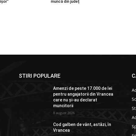
ișor”
muncă din județ
STIRI POPULARE
C
Amenzi de peste 17.000 de lei
Ac
a
pentru angajatorii din Vrancea
So
care nu și-au declarat
muncitorii
St
8 august 2026
Ad
Cod galben de vânt, astăzi, în
S
Vrancea
F