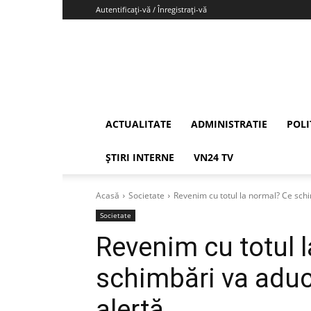
Autentificați-vă / Înregistrați-vă
Vrancea24
ACTUALITATE
ADMINISTRATIE
POLI
ȘTIRI INTERNE
VN24 TV
Acasă
Societate
Revenim cu totul la normal? Ce schim
Societate
Revenim cu totul 
schimbări va aduce
alertă