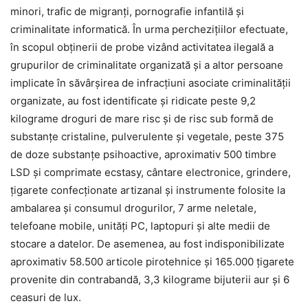
minori, trafic de migranți, pornografie infantilă și
criminalitate informatică. În urma perchezițiilor efectuate,
în scopul obținerii de probe vizând activitatea ilegală a
grupurilor de criminalitate organizată și a altor persoane
implicate în săvârșirea de infracțiuni asociate criminalității
organizate, au fost identificate și ridicate peste 9,2
kilograme droguri de mare risc și de risc sub formă de
substanțe cristaline, pulverulente și vegetale, peste 375
de doze substanțe psihoactive, aproximativ 500 timbre
LSD și comprimate ecstasy, cântare electronice, grindere,
țigarete confecționate artizanal și instrumente folosite la
ambalarea și consumul drogurilor, 7 arme neletale,
telefoane mobile, unități PC, laptopuri și alte medii de
stocare a datelor. De asemenea, au fost indisponibilizate
aproximativ 58.500 articole pirotehnice și 165.000 țigarete
provenite din contrabandă, 3,3 kilograme bijuterii aur și 6
ceasuri de lux.