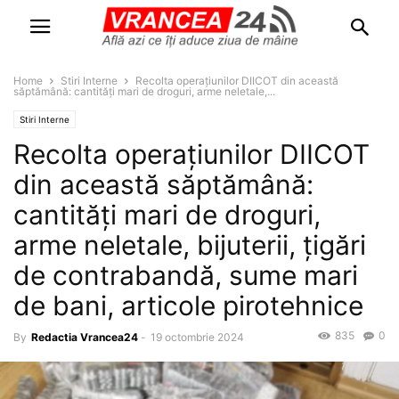
Home
Stiri Interne
Recolta operațiunilor DIICOT din această
săptămână: cantități mari de droguri, arme neletale,...
Stiri Interne
Recolta operațiunilor DIICOT
din această săptămână:
cantități mari de droguri,
arme neletale, bijuterii, țigări
de contrabandă, sume mari
de bani, articole pirotehnice
835
0
By
Redactia Vrancea24
-
19 octombrie 2024