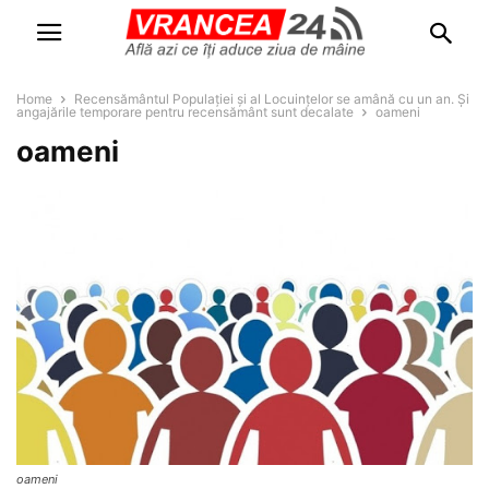
Home
Recensământul Populației și al Locuințelor se amână cu un an. Și
angajările temporare pentru recensământ sunt decalate
oameni
oameni
oameni