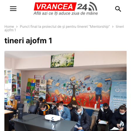
Home
Punct final la proiectul de și pentru tineret “Mentorship”
tineri
ajofm 1
tineri ajofm 1