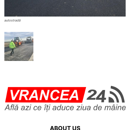
autostradă
ABOUT US