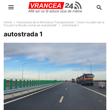
Home
Promisiune de la Ministerul Transporturilor: ”vineri circulăm de la
Focșani la Buzău numai pe autostradă”
autostrada 1
autostrada 1