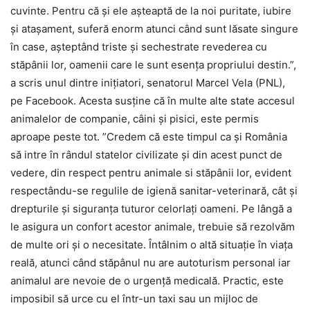
cuvinte. Pentru că şi ele aşteaptă de la noi puritate, iubire
şi ataşament, suferă enorm atunci când sunt lăsate singure
în case, aşteptând triste şi sechestrate revederea cu
stăpânii lor, oamenii care le sunt esenţa propriului destin.”,
a scris unul dintre inițiatori, senatorul Marcel Vela (PNL),
pe Facebook. Acesta susține că în multe alte state accesul
animalelor de companie, câini şi pisici, este permis
aproape peste tot. ”Credem că este timpul ca şi România
să intre în rândul statelor civilizate şi din acest punct de
vedere, din respect pentru animale si stăpânii lor, evident
respectându-se regulile de igienă sanitar-veterinară, cât şi
drepturile şi siguranţa tuturor celorlaţi oameni. Pe lângă a
le asigura un confort acestor animale, trebuie să rezolvăm
de multe ori şi o necesitate. Întâlnim o altă situaţie în viaţa
reală, atunci când stăpânul nu are autoturism personal iar
animalul are nevoie de o urgenţă medicală. Practic, este
imposibil să urce cu el într-un taxi sau un mijloc de