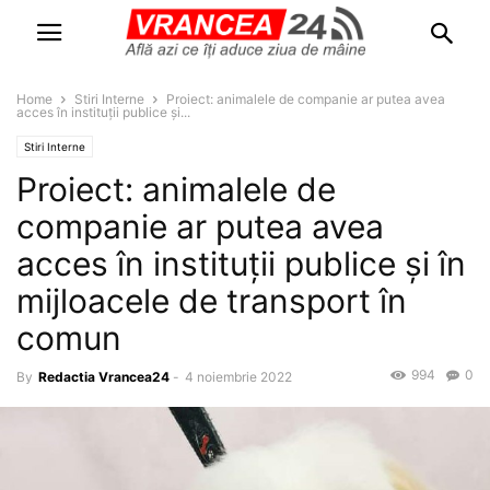
Home
Stiri Interne
Proiect: animalele de companie ar putea avea
acces în instituții publice și...
Stiri Interne
Proiect: animalele de
companie ar putea avea
acces în instituții publice și în
mijloacele de transport în
comun
994
0
By
Redactia Vrancea24
-
4 noiembrie 2022