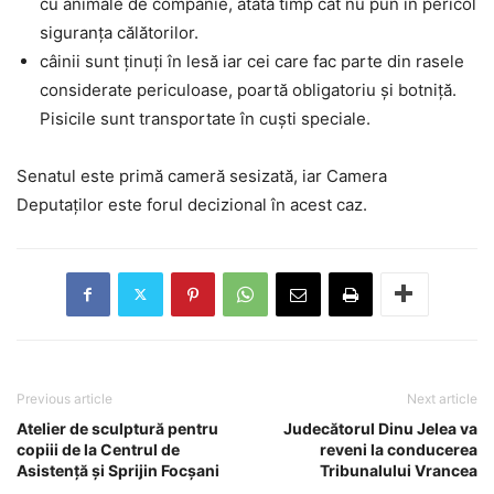
cu animale de companie, atâta timp cât nu pun în pericol
siguranța călătorilor.
câinii sunt ținuți în lesă iar cei care fac parte din rasele
considerate periculoase, poartă obligatoriu și botniță.
Pisicile sunt transportate în cuști speciale.
Senatul este primă cameră sesizată, iar Camera
Deputaților este forul decizional în acest caz.
Previous article
Next article
Atelier de sculptură pentru
Judecătorul Dinu Jelea va
copiii de la Centrul de
reveni la conducerea
Asistență și Sprijin Focșani
Tribunalului Vrancea