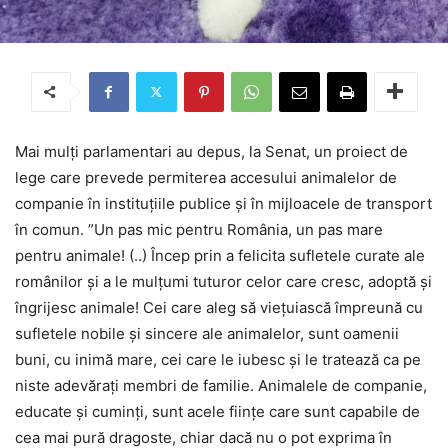
Mai mulți parlamentari au depus, la Senat, un proiect de
lege care prevede permiterea accesului animalelor de
companie în instituțiile publice și în mijloacele de transport
în comun. ”Un pas mic pentru România, un pas mare
pentru animale! (..) Încep prin a felicita sufletele curate ale
românilor şi a le mulţumi tuturor celor care cresc, adoptă şi
îngrijesc animale! Cei care aleg să vieţuiască împreună cu
sufletele nobile şi sincere ale animalelor, sunt oamenii
buni, cu inimă mare, cei care le iubesc şi le tratează ca pe
niste adevăraţi membri de familie. Animalele de companie,
educate şi cuminţi, sunt acele fiinţe care sunt capabile de
cea mai pură dragoste, chiar dacă nu o pot exprima în