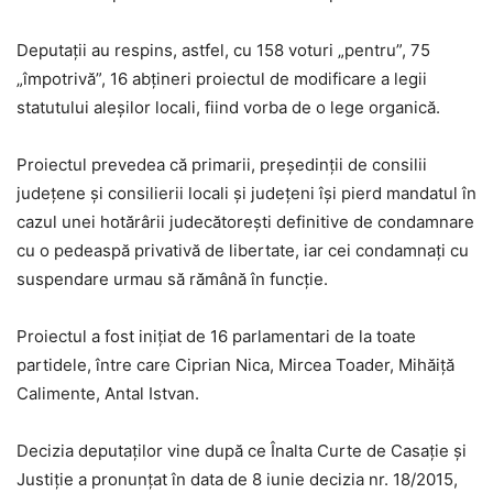
Deputaţii au respins, astfel, cu 158 voturi „pentru”, 75
„împotrivă”, 16 abţineri proiectul de modificare a legii
statutului aleşilor locali, fiind vorba de o lege organică.
Proiectul prevedea că primarii, preşedinţii de consilii
judeţene şi consilierii locali şi judeţeni îşi pierd mandatul în
cazul unei hotărârii judecătoreşti definitive de condamnare
cu o pedeaspă privativă de libertate, iar cei condamnaţi cu
suspendare urmau să rămână în funcție.
Proiectul a fost iniţiat de 16 parlamentari de la toate
partidele, între care Ciprian Nica, Mircea Toader, Mihăiţă
Calimente, Antal Istvan.
Decizia deputaților vine după ce Înalta Curte de Casaţie şi
Justiţie a pronunţat în data de 8 iunie decizia nr. 18/2015,