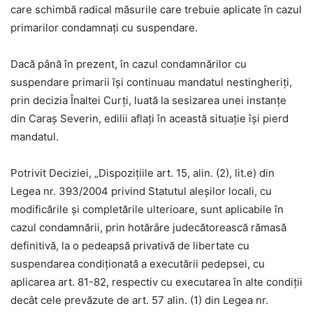
care schimbă radical măsurile care trebuie aplicate în cazul
primarilor condamnaţi cu suspendare.
Dacă până în prezent, în cazul condamnărilor cu
suspendare primarii îşi continuau mandatul nestingheriţi,
prin decizia Înaltei Curţi, luată la sesizarea unei instanţe
din Caraş Severin, edilii aflaţi în această situaţie îşi pierd
mandatul.
Potrivit Deciziei, „Dispoziţiile art. 15, alin. (2), lit.e) din
Legea nr. 393/2004 privind Statutul aleşilor locali, cu
modificările şi completările ulterioare, sunt aplicabile în
cazul condamnării, prin hotărâre judecătorească rămasă
definitivă, la o pedeapsă privativă de libertate cu
suspendarea condiţionată a executării pedepsei, cu
aplicarea art. 81-82, respectiv cu executarea în alte condiţii
decât cele prevăzute de art. 57 alin. (1) din Legea nr.