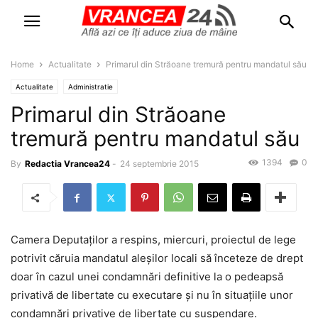
Home
Actualitate
Primarul din Străoane tremură pentru mandatul său
Actualitate
Administratie
Primarul din Străoane
tremură pentru mandatul său
1394
0
By
Redactia Vrancea24
-
24 septembrie 2015
Camera Deputaţilor a respins, miercuri, proiectul de lege
potrivit căruia mandatul aleşilor locali să înceteze de drept
doar în cazul unei condamnări definitive la o pedeapsă
privativă de libertate cu executare şi nu în situaţiile unor
condamnări privative de libertate cu suspendare.