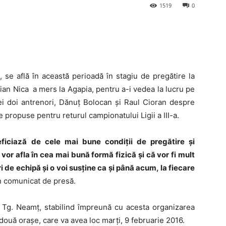
1519
0
, se află în această perioadă în stagiu de pregătire la
lian Nica a mers la Agapia, pentru a-i vedea la lucru pe
u cei doi antrenori, Dănuț Bolocan şi Raul Cioran despre
 propuse pentru returul campionatului Ligii a III-a.
eficiază de cele mai bune condiții de pregătire şi
 vor afla în cea mai bună formă fizică şi că vor fi mult
ri de echipă şi o voi susține ca și până acum, la fiecare
un comunicat de presă.
n Tg. Neamț, stabilind împreună cu acesta organizarea
 două oraşe, care va avea loc marți, 9 februarie 2016.