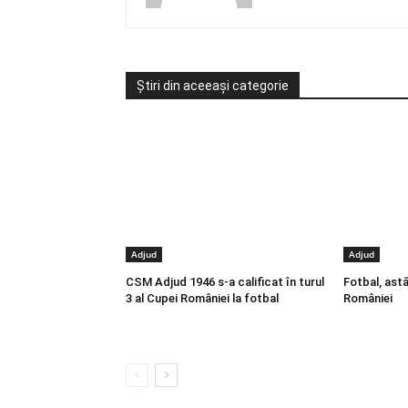
Știri din aceeași categorie
Adjud
Adjud
CSM Adjud 1946 s-a calificat în turul
Fotbal, astă
3 al Cupei României la fotbal
României