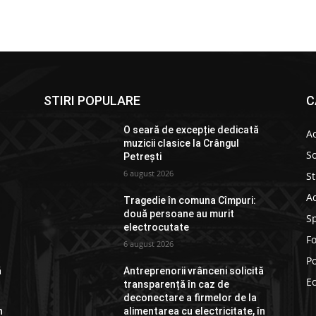
STIRI POPULARE
C
O seară de excepție dedicată
Ac
muzicii clasice la Crângul
So
Petrești
6 august 2026
St
Ad
Tragedie în comuna Cîmpuri:
două persoane au murit
S
electrocutate
F
6 august 2026
Po
ă
Antreprenorii vrânceni solicită
E
transparență în caz de
deconectare a firmelor de la
n
alimentarea cu electricitate, în