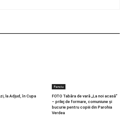
Panciu
zi, la Adjud, în Cupa
FOTO Tabăra de vară „La noi acasă”
– prilej de formare, comuniune și
bucurie pentru copiii din Parohia
Verdea