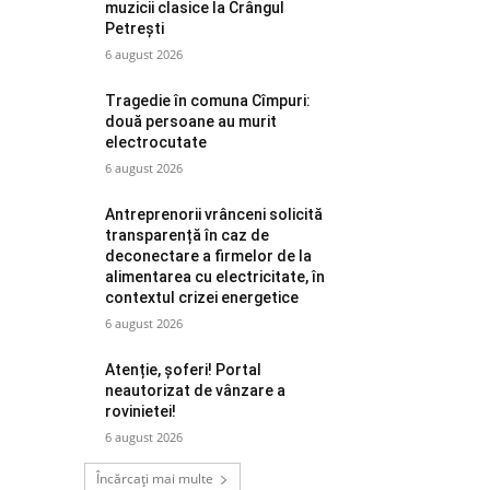
muzicii clasice la Crângul
Petrești
6 august 2026
Tragedie în comuna Cîmpuri:
două persoane au murit
electrocutate
6 august 2026
Antreprenorii vrânceni solicită
transparență în caz de
deconectare a firmelor de la
alimentarea cu electricitate, în
contextul crizei energetice
6 august 2026
Atenție, șoferi! Portal
neautorizat de vânzare a
rovinietei!
6 august 2026
Încărcați mai multe