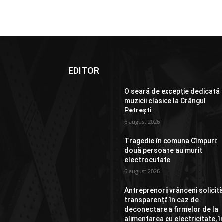
EDITOR
O seară de excepție dedicată
muzicii clasice la Crângul
Petrești
6 august 2026
Tragedie în comuna Cîmpuri:
două persoane au murit
electrocutate
6 august 2026
Antreprenorii vrânceni solicit
transparență în caz de
deconectare a firmelor de la
alimentarea cu electricitate, î