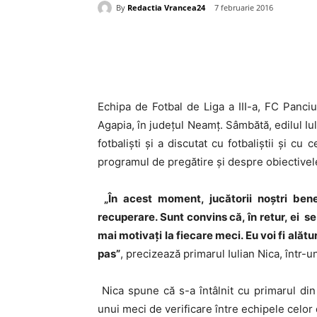
By
Redactia Vrancea24
7 februarie 2016
Acțiune
Echipa de Fotbal de Liga a III-a, FC Panciu
Agapia, în județul Neamț. Sâmbătă, edilul Iu
fotbaliști și a discutat cu fotbaliştii şi c
programul de pregătire şi despre obiectivele
„În acest moment, jucătorii noştri ben
recuperare. Sunt convins că, în retur, ei se
mai motivați la fiecare meci. Eu voi fi alătu
pas”
, precizează primarul Iulian Nica, într-
Nica spune că s-a întâlnit cu primarul di
unui meci de verificare între echipele celor