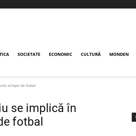
TICA
SOCIETATE
ECONOMIC
CULTURĂ
MONDEN
rile echipei de fotbal
u se implică în
de fotbal