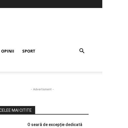
OPINII
SPORT
- Advertisment -
CELEE MAI CITITE
O seară de excepție dedicată