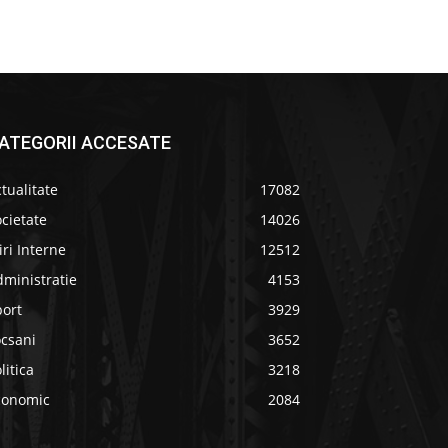
ATEGORII ACCESATE
tualitate
17082
cietate
14026
iri Interne
12512
ministratie
4153
port
3929
ocsani
3652
litica
3218
conomic
2084