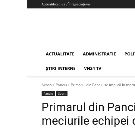
Autentificați-vă / Înregistrați-vă
Vrancea24
ACTUALITATE
ADMINISTRATIE
POLI
ȘTIRI INTERNE
VN24 TV
Acasă
Panciu
Primarul din Panciu se implică în meciu
Panciu
Sport
Primarul din Panci
meciurile echipei 