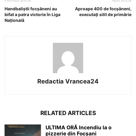
Previous article
Next article
Handbaliştii focşăneni au
Aproape 400 de focșăneni,
bifat a patra victorie în Liga
executați silit de primărie
Națională
Redactia Vrancea24
RELATED ARTICLES
ULTIMA ORĂ Incendiu la o
pizzerie din Focșani