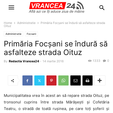
Home
Administratie
Primăria Focșani se îndură să asfalteze strada
Oituz
Administratie
Focsani
Primăria Focșani se îndură să
asfalteze strada Oituz
1333
0
By
Redactia Vrancea24
-
14 martie 2016
Municipalitatea vrea în acest an să repare strada Oituz, pe
tronsonul cuprins între strada Mărășești și Cofetăria
Teatru, o stradă de toată rușinea, pe care toți șoferii și