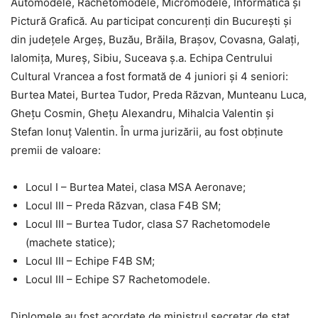
Automodele, Rachetomodele, Micromodele, Informatică și
Pictură Grafică. Au participat concurenți din București și
din județele Argeș, Buzău, Brăila, Brașov, Covasna, Galați,
Ialomița, Mureș, Sibiu, Suceava ș.a. Echipa Centrului
Cultural Vrancea a fost formată de 4 juniori și 4 seniori:
Burtea Matei, Burtea Tudor, Preda Răzvan, Munteanu Luca,
Ghețu Cosmin, Ghețu Alexandru, Mihalcia Valentin și
Stefan Ionuț Valentin. În urma jurizării, au fost obținute
premii de valoare:
Locul I – Burtea Matei, clasa MSA Aeronave;
Locul III – Preda Răzvan, clasa F4B SM;
Locul III – Burtea Tudor, clasa S7 Rachetomodele
(machete statice);
Locul III – Echipe F4B SM;
Locul III – Echipe S7 Rachetomodele.
Diplomele au fost acordate de ministrul secretar de stat